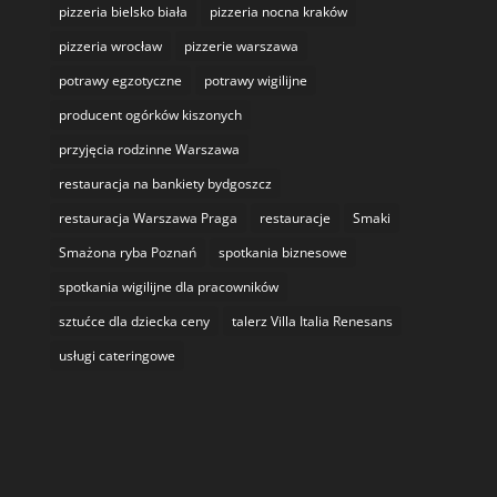
pizzeria bielsko biała
pizzeria nocna kraków
pizzeria wrocław
pizzerie warszawa
potrawy egzotyczne
potrawy wigilijne
producent ogórków kiszonych
przyjęcia rodzinne Warszawa
restauracja na bankiety bydgoszcz
restauracja Warszawa Praga
restauracje
Smaki
Smażona ryba Poznań
spotkania biznesowe
spotkania wigilijne dla pracowników
sztućce dla dziecka ceny
talerz Villa Italia Renesans
usługi cateringowe