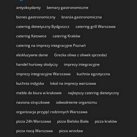
antyoksydanty
bemary gastronomiczne
biznes gastronomiczny
branża gastronomiczna
catering dietetyczny Bydgoszcz
catering grill Warszawa
catering Katowice
catering Kraków
catering na imprezy integracyjne Poznań
ekskluzywne danie
Grecka oliwa z oliwek sprzedaż
handel hurtowy słodyczy
imprezy integracyjne
imprezy integracyjne Warszawa
kuchnia egzotyczna
kuchnia indyjska
lokal na imprezy warszawa
meble do biura w krakowie
najlepszy catering dietetyczny
nasiona strączkowe
odwodnienie organizmu
organizacja przyjęć rodzinnych Warszawa
pizza 24h Warszawa
pizza Bielsko Biała
pizza kraków
pizza nocą Warszawa
pizza wrocław