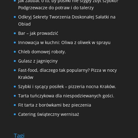
Jak zadbać o to, by posiłki nie stygły zbyt szybko?
Podgrzewacze do potraw i do talerzy
Odkryj Sekrety Tworzenia Doskonałej Sałatki na
Obiad
Bar – jak prowadzić
Innowacja w kuchni: Oliwa z oliwek w sprayu
Chleb domowej roboty.
Gulasz z jagnięciny
Fast-food, dlaczego tak popularny? Pizza w nocy
Kraków
Szybki i sycący posiłek – pizzeria nocna Kraków.
Tarta tuńczykowa dla niespodziewanych gości.
Fit tarta z borówkami bez pieczenia
Catering świąteczny wernisaż
Tagi