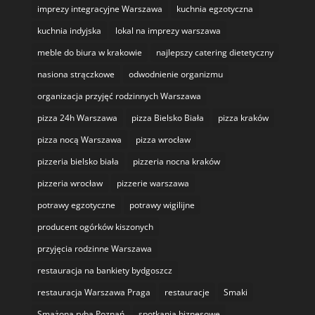
imprezy integracyjne Warszawa
kuchnia egzotyczna
kuchnia indyjska
lokal na imprezy warszawa
meble do biura w krakowie
najlepszy catering dietetyczny
nasiona strączkowe
odwodnienie organizmu
organizacja przyjęć rodzinnych Warszawa
pizza 24h Warszawa
pizza Bielsko Biała
pizza kraków
pizza nocą Warszawa
pizza wrocław
pizzeria bielsko biała
pizzeria nocna kraków
pizzeria wrocław
pizzerie warszawa
potrawy egzotyczne
potrawy wigilijne
producent ogórków kiszonych
przyjęcia rodzinne Warszawa
restauracja na bankiety bydgoszcz
restauracja Warszawa Praga
restauracje
Smaki
Smażona ryba Poznań
spotkania biznesowe