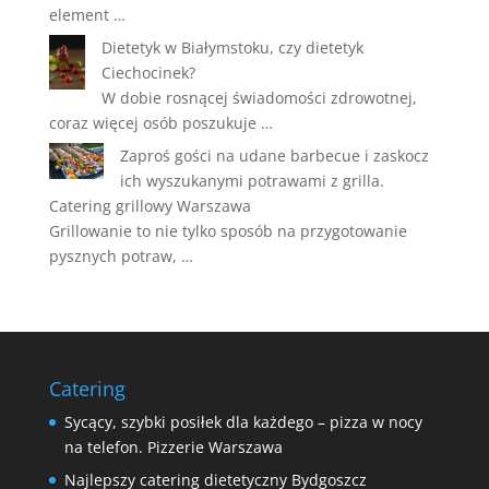
element …
Dietetyk w Białymstoku, czy dietetyk
Ciechocinek?
W dobie rosnącej świadomości zdrowotnej,
coraz więcej osób poszukuje …
Zaproś gości na udane barbecue i zaskocz
ich wyszukanymi potrawami z grilla.
Catering grillowy Warszawa
Grillowanie to nie tylko sposób na przygotowanie
pysznych potraw, …
Catering
Sycący, szybki posiłek dla każdego – pizza w nocy
na telefon. Pizzerie Warszawa
Najlepszy catering dietetyczny Bydgoszcz