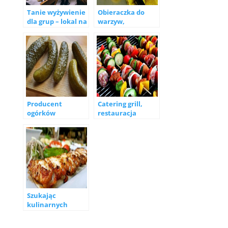
Tanie wyżywienie
Obieraczka do
dla grup – lokal na
warzyw,
imprezy
obieraczka do
Warszawa
ziemniaków
Producent
Catering grill,
ogórków
restauracja
kiszonych,
Warszawa Praga
małosolnych
Szukając
kulinarnych
inspiracji.