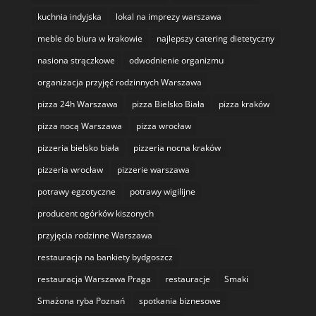
kuchnia indyjska
lokal na imprezy warszawa
meble do biura w krakowie
najlepszy catering dietetyczny
nasiona strączkowe
odwodnienie organizmu
organizacja przyjęć rodzinnych Warszawa
pizza 24h Warszawa
pizza Bielsko Biała
pizza kraków
pizza nocą Warszawa
pizza wrocław
pizzeria bielsko biała
pizzeria nocna kraków
pizzeria wrocław
pizzerie warszawa
potrawy egzotyczne
potrawy wigilijne
producent ogórków kiszonych
przyjęcia rodzinne Warszawa
restauracja na bankiety bydgoszcz
restauracja Warszawa Praga
restauracje
Smaki
Smażona ryba Poznań
spotkania biznesowe