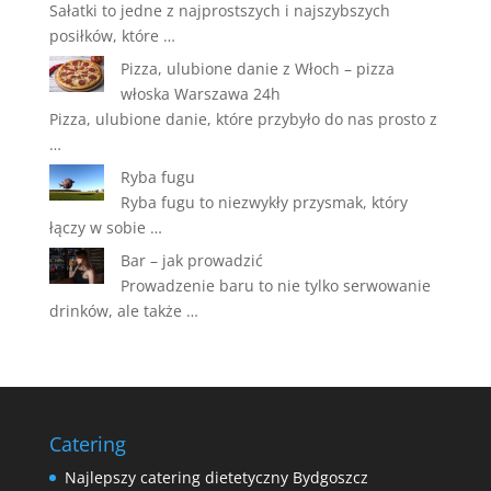
Sałatki to jedne z najprostszych i najszybszych
posiłków, które …
Pizza, ulubione danie z Włoch – pizza
włoska Warszawa 24h
Pizza, ulubione danie, które przybyło do nas prosto z
…
Ryba fugu
Ryba fugu to niezwykły przysmak, który
łączy w sobie …
Bar – jak prowadzić
Prowadzenie baru to nie tylko serwowanie
drinków, ale także …
Catering
Najlepszy catering dietetyczny Bydgoszcz