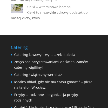
Kiełki – witaminowa bomba.
Kiełki to niezwykle zdrowy dodatek do
naszej diety, który …
Catering
Catering kawowy – wynalazek stulecia
Zmęczona przygotowaniami do świąt? Zamów
catering wigilijny!
Catering świąteczny wernisaż
Idealny obiad, gdy nie ma czasu gotować – pizza
na telefon Wrocław.
Przyjęcia rodzinne – organizacja przyjęć
rodzinnych
Co zjeść, kiedy nie chce się gotować? Pizzeria 24h