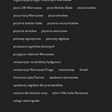
pizza 24h Warszawa
pizza Bielsko Biała
pizza kraków
pizza nocą Warszawa
pizza wrocław
pizzeria bielsko biała
pizzeria nocna kraków
pizzeria wrocław
pizzerie warszawa
potrawy egzotyczne
potrawy wigilijne
producent ogórków kiszonych
przyjęcia rodzinne Warszawa
restauracja na bankiety bydgoszcz
restauracja Warszawa Praga
restauracje
Smaki
Smażona ryba Poznań
spotkania biznesowe
spotkania wigilijne dla pracowników
sztućce dla dziecka ceny
talerz Villa Italia Renesans
usługi cateringowe