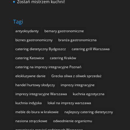
Zostań mistrzem kuchni!
Tagi
antyoksydanty
bemary gastronomiczne
biznes gastronomiczny
branża gastronomiczna
catering dietetyczny Bydgoszcz
catering grill Warszawa
catering Katowice
catering Kraków
catering na imprezy integracyjne Poznań
ekskluzywne danie
Grecka oliwa z oliwek sprzedaż
handel hurtowy słodyczy
imprezy integracyjne
imprezy integracyjne Warszawa
kuchnia egzotyczna
kuchnia indyjska
lokal na imprezy warszawa
meble do biura w krakowie
najlepszy catering dietetyczny
nasiona strączkowe
odwodnienie organizmu
organizacja przyjęć rodzinnych Warszawa