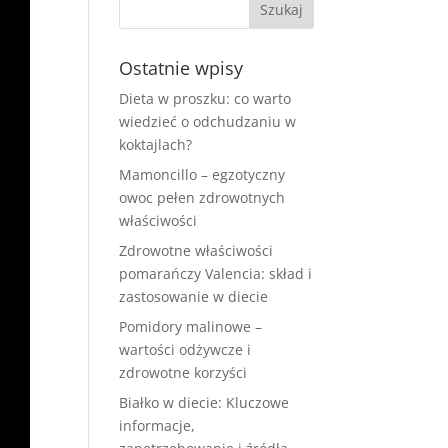
Ostatnie wpisy
Dieta w proszku: co warto
wiedzieć o odchudzaniu w
koktajlach?
Mamoncillo – egzotyczny
owoc pełen zdrowotnych
właściwości
Zdrowotne właściwości
pomarańczy Valencia: skład i
zastosowanie w diecie
Pomidory malinowe –
wartości odżywcze i
zdrowotne korzyści
Białko w diecie: Kluczowe
informacje,