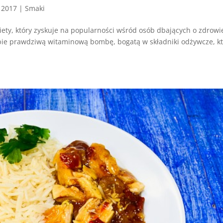
, 2017
|
Smaki
iety, który zyskuje na popularności wśród osób dbających o zdrowi
sobie prawdziwą witaminową bombę, bogatą w składniki odżywcze, k