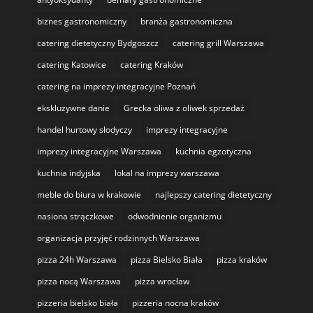
biznes gastronomiczny
branża gastronomiczna
catering dietetyczny Bydgoszcz
catering grill Warszawa
catering Katowice
catering Kraków
catering na imprezy integracyjne Poznań
ekskluzywne danie
Grecka oliwa z oliwek sprzedaż
handel hurtowy słodyczy
imprezy integracyjne
imprezy integracyjne Warszawa
kuchnia egzotyczna
kuchnia indyjska
lokal na imprezy warszawa
meble do biura w krakowie
najlepszy catering dietetyczny
nasiona strączkowe
odwodnienie organizmu
organizacja przyjęć rodzinnych Warszawa
pizza 24h Warszawa
pizza Bielsko Biała
pizza kraków
pizza nocą Warszawa
pizza wrocław
pizzeria bielsko biała
pizzeria nocna kraków