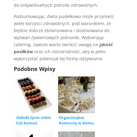
do indywidualnych potrzeb zdrowotnych.
Podsumowując, dieta pudełkowa może przynieść
wiele korzyści zdrowotnych, pod warunkiem, że
będzie dobrze zbilansowana i dostosowana do
wyzwań żywieniowych jednostki. Wybierając
catering, zawsze warto zwrócić uwagę na
jakość
posiłków
oraz ich różnorodność, aby w pełni
wykorzystać potencjał tej formy odżywiania.
Podobne Wpisy
Osłodź życie sobie
Organizujesz
lub komuś
Komunię w domu
bliskiemu –
w Bydgoszczy?
czekoladki do
Zamów catering i