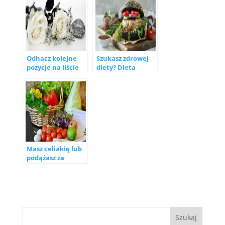
kawy z napisem
ciesz się czasem z
najbliższymi
Odhacz kolejne
Szukasz zdrowej
pozycje na liście
diety? Dieta
ślubnych
wegetariańska
przygotowań.
jest rozwiązaniem
Wybierz salę
dla Ciebie.
weselną i
Produkty
fotografa na ślub
wegańskie w
w Toruniu
Warszawie
Masz celiakię lub
podążasz za
modą? Zamów
catering
dietetyczny
bezglutenowy