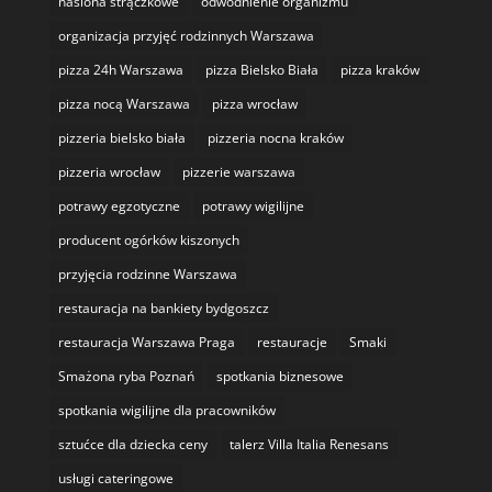
nasiona strączkowe
odwodnienie organizmu
organizacja przyjęć rodzinnych Warszawa
pizza 24h Warszawa
pizza Bielsko Biała
pizza kraków
pizza nocą Warszawa
pizza wrocław
pizzeria bielsko biała
pizzeria nocna kraków
pizzeria wrocław
pizzerie warszawa
potrawy egzotyczne
potrawy wigilijne
producent ogórków kiszonych
przyjęcia rodzinne Warszawa
restauracja na bankiety bydgoszcz
restauracja Warszawa Praga
restauracje
Smaki
Smażona ryba Poznań
spotkania biznesowe
spotkania wigilijne dla pracowników
sztućce dla dziecka ceny
talerz Villa Italia Renesans
usługi cateringowe