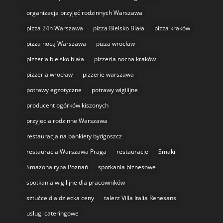
organizacja przyjęć rodzinnych Warszawa
pizza 24h Warszawa
pizza Bielsko Biała
pizza kraków
pizza nocą Warszawa
pizza wrocław
pizzeria bielsko biała
pizzeria nocna kraków
pizzeria wrocław
pizzerie warszawa
potrawy egzotyczne
potrawy wigilijne
producent ogórków kiszonych
przyjęcia rodzinne Warszawa
restauracja na bankiety bydgoszcz
restauracja Warszawa Praga
restauracje
Smaki
Smażona ryba Poznań
spotkania biznesowe
spotkania wigilijne dla pracowników
sztućce dla dziecka ceny
talerz Villa Italia Renesans
usługi cateringowe