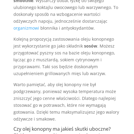
smoothie
. Wystarczy dodać łyżkę do swojego
ulubionego koktajlu owocowego lub warzywnego. To
doskonały sposób na wzbogacenie wartości
odżywczych napoju, jednocześnie dostarczając
organizmowi
błonnika i antyoksydantów.
Kolejną propozycją zastosowania oleju konopnego
jest wykorzystanie go jako składnik
sosów
. Możesz
przygotować pyszny sos na bazie oleju konopnego,
łącząc go z musztardą, sokiem cytrynowym i
przyprawami. Taki sos będzie doskonałym
uzupełnieniem grillowanych mięs lub warzyw.
Warto pamiętać, aby olej konopny nie był
podgrzewany, ponieważ wysoka temperatura może
zniszczyć jego cenne właściwości. Dlatego najlepiej
stosować go w potrawach, które nie wymagają
gotowania. Dzięki temu maksymalizujesz jego walory
odżywcze i smakowe.
Czy olej konopny ma jakieś skutki uboczne?