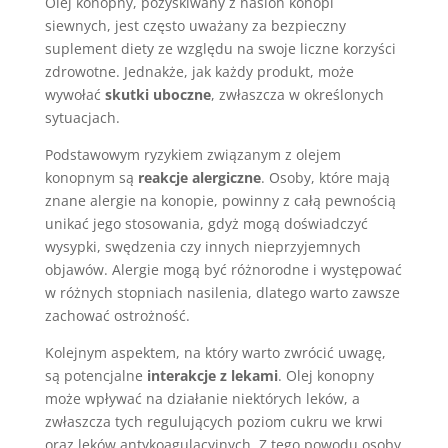
Olej konopny, pozyskiwany z nasion konopi
siewnych, jest często uważany za bezpieczny
suplement diety ze względu na swoje liczne korzyści
zdrowotne. Jednakże, jak każdy produkt, może
wywołać
skutki uboczne
, zwłaszcza w określonych
sytuacjach.
Podstawowym ryzykiem związanym z olejem
konopnym są
reakcje alergiczne
. Osoby, które mają
znane alergie na konopie, powinny z całą pewnością
unikać jego stosowania, gdyż mogą doświadczyć
wysypki, swędzenia czy innych nieprzyjemnych
objawów. Alergie mogą być różnorodne i występować
w różnych stopniach nasilenia, dlatego warto zawsze
zachować ostrożność.
Kolejnym aspektem, na który warto zwrócić uwagę,
są potencjalne
interakcje z lekami
. Olej konopny
może wpływać na działanie niektórych leków, a
zwłaszcza tych regulujących poziom cukru we krwi
oraz leków antykoagulacyjnych. Z tego powodu osoby