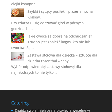
olejki konopne
Szybki i sycący posiłek – pizzeria nocna
Kraków.
Czy zdarza Ci się odczuwać głód w późnych
godzinach, …
Jakie owoce są dobre na odchudzanie?
Trudno jest znaleźć kogoś, kto nie lubi
owoców. Są …
Zastawa stołowa dla dziecka – sztućce dla
dziecka rosenthal – ceny
Wybór odpowiedniej zastawy stołowej dla
najmłodszych to nie tylko …
Catering
Znajdź swoje miejsce na przyjęcie weselne w