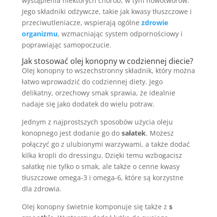
wystąpienia niektórych chorób, w tym nowotworów.
Jego składniki odżywcze, takie jak kwasy tłuszczowe i
przeciwutleniacze, wspierają ogólne
zdrowie
organizmu
, wzmacniając system odpornościowy i
poprawiając samopoczucie.
Jak stosować olej konopny w codziennej diecie?
Olej konopny to wszechstronny składnik, który można
łatwo wprowadzić do codziennej diety. Jego
delikatny, orzechowy smak sprawia, że idealnie
nadaje się jako dodatek do wielu potraw.
Jednym z najprostszych sposobów użycia oleju
konopnego jest dodanie go do
sałatek
. Możesz
połączyć go z ulubionymi warzywami, a także dodać
kilka kropli do dressingu. Dzięki temu wzbogacisz
sałatkę nie tylko o smak, ale także o cenne kwasy
tłuszczowe omega-3 i omega-6, które są korzystne
dla zdrowia.
Olej konopny świetnie komponuje się także z
s