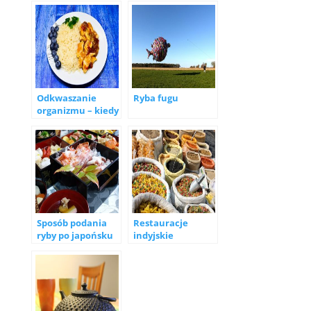
Odkwaszanie
Ryba fugu
organizmu – kiedy
się na nie
zdecydować?
Sposób podania
Restauracje
ryby po japońsku
indyjskie