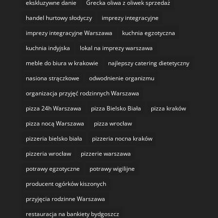
ekskluzywne danie
Grecka oliwa z oliwek sprzedaż
handel hurtowy słodyczy
imprezy integracyjne
imprezy integracyjne Warszawa
kuchnia egzotyczna
kuchnia indyjska
lokal na imprezy warszawa
meble do biura w krakowie
najlepszy catering dietetyczny
nasiona strączkowe
odwodnienie organizmu
organizacja przyjęć rodzinnych Warszawa
pizza 24h Warszawa
pizza Bielsko Biała
pizza kraków
pizza nocą Warszawa
pizza wrocław
pizzeria bielsko biała
pizzeria nocna kraków
pizzeria wrocław
pizzerie warszawa
potrawy egzotyczne
potrawy wigilijne
producent ogórków kiszonych
przyjęcia rodzinne Warszawa
restauracja na bankiety bydgoszcz