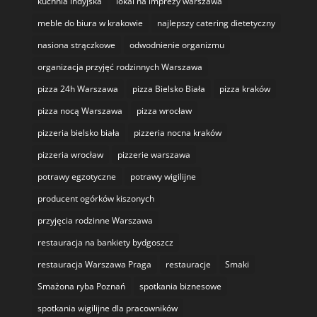
kuchnia indyjska
lokal na imprezy warszawa
meble do biura w krakowie
najlepszy catering dietetyczny
nasiona strączkowe
odwodnienie organizmu
organizacja przyjęć rodzinnych Warszawa
pizza 24h Warszawa
pizza Bielsko Biała
pizza kraków
pizza nocą Warszawa
pizza wrocław
pizzeria bielsko biała
pizzeria nocna kraków
pizzeria wrocław
pizzerie warszawa
potrawy egzotyczne
potrawy wigilijne
producent ogórków kiszonych
przyjęcia rodzinne Warszawa
restauracja na bankiety bydgoszcz
restauracja Warszawa Praga
restauracje
Smaki
Smażona ryba Poznań
spotkania biznesowe
spotkania wigilijne dla pracowników