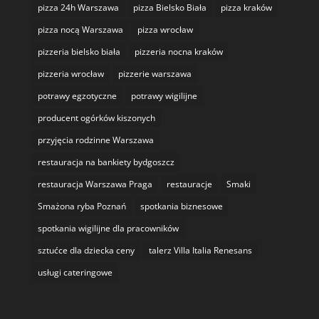
pizza 24h Warszawa
pizza Bielsko Biała
pizza kraków
pizza nocą Warszawa
pizza wrocław
pizzeria bielsko biała
pizzeria nocna kraków
pizzeria wrocław
pizzerie warszawa
potrawy egzotyczne
potrawy wigilijne
producent ogórków kiszonych
przyjęcia rodzinne Warszawa
restauracja na bankiety bydgoszcz
restauracja Warszawa Praga
restauracje
Smaki
Smażona ryba Poznań
spotkania biznesowe
spotkania wigilijne dla pracowników
sztućce dla dziecka ceny
talerz Villa Italia Renesans
usługi cateringowe