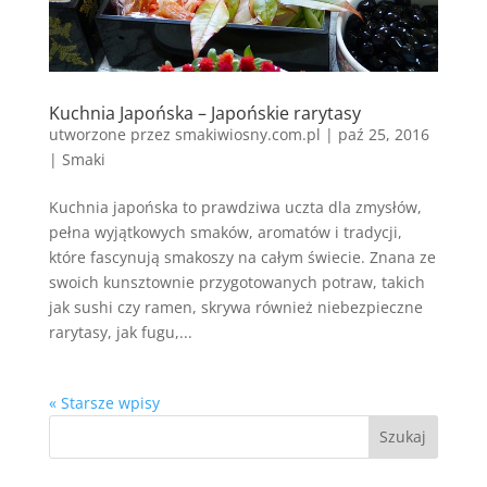
Kuchnia Japońska – Japońskie rarytasy
utworzone przez
smakiwiosny.com.pl
|
paź 25, 2016
|
Smaki
Kuchnia japońska to prawdziwa uczta dla zmysłów,
pełna wyjątkowych smaków, aromatów i tradycji,
które fascynują smakoszy na całym świecie. Znana ze
swoich kunsztownie przygotowanych potraw, takich
jak sushi czy ramen, skrywa również niebezpieczne
rarytasy, jak fugu,...
« Starsze wpisy