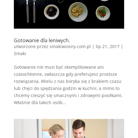
Gotowanie dla leniwych.
utworzone przez
smakiwiosny.com.pl
|
lip 21, 2017
|
Smaki
Gotowanie nie musi być skomplikowane ani
czasochłonne, zwłaszcza gdy preferujesz prostsze
rozwiązania. Wielu z nas boryka się z brakiem czasu
lub chęci do spędzania godzin w kuchni, a mimo to
chcemy cieszyć się smacznymi i zdrowymi posiłkami.
Właśnie dla takich osób...