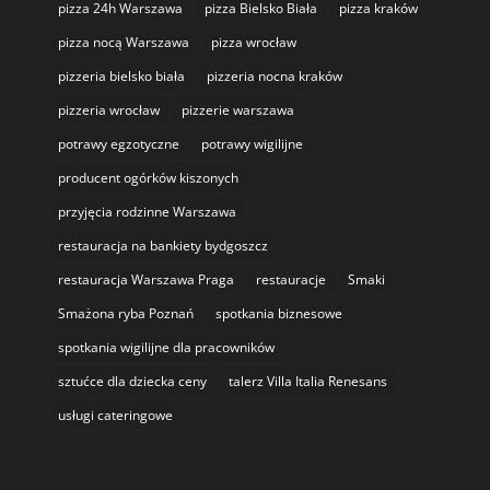
pizza 24h Warszawa
pizza Bielsko Biała
pizza kraków
pizza nocą Warszawa
pizza wrocław
pizzeria bielsko biała
pizzeria nocna kraków
pizzeria wrocław
pizzerie warszawa
potrawy egzotyczne
potrawy wigilijne
producent ogórków kiszonych
przyjęcia rodzinne Warszawa
restauracja na bankiety bydgoszcz
restauracja Warszawa Praga
restauracje
Smaki
Smażona ryba Poznań
spotkania biznesowe
spotkania wigilijne dla pracowników
sztućce dla dziecka ceny
talerz Villa Italia Renesans
usługi cateringowe