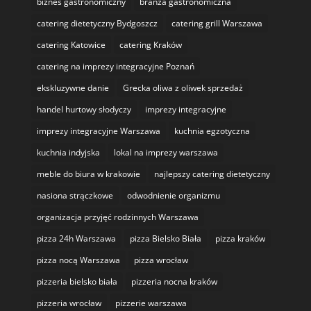
biznes gastronomiczny
branża gastronomiczna
catering dietetyczny Bydgoszcz
catering grill Warszawa
catering Katowice
catering Kraków
catering na imprezy integracyjne Poznań
ekskluzywne danie
Grecka oliwa z oliwek sprzedaż
handel hurtowy słodyczy
imprezy integracyjne
imprezy integracyjne Warszawa
kuchnia egzotyczna
kuchnia indyjska
lokal na imprezy warszawa
meble do biura w krakowie
najlepszy catering dietetyczny
nasiona strączkowe
odwodnienie organizmu
organizacja przyjęć rodzinnych Warszawa
pizza 24h Warszawa
pizza Bielsko Biała
pizza kraków
pizza nocą Warszawa
pizza wrocław
pizzeria bielsko biała
pizzeria nocna kraków
pizzeria wrocław
pizzerie warszawa