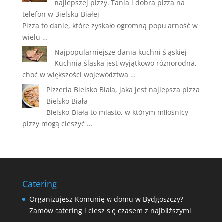
najlepszej pizzy. Tania i dobra pizza na
telefon w Bielsku Białej
Pizza to danie, które zyskało ogromną popularność w
wielu …
Najpopularniejsze dania kuchni śląskiej
Kuchnia śląska jest wyjątkowo różnorodna,
choć w większości województwa …
Pizzeria Bielsko Biała, jaka jest najlepsza pizza
Bielsko Biała
Bielsko-Biała to miasto, w którym miłośnicy
pizzy mogą cieszyć …
Catering
Organizujesz Komunię w domu w Bydgoszczy?
Zamów catering i ciesz się czasem z najbliższymi