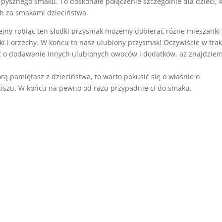
pysznego smaku. To doskonałe połączenie szczególnie dla dzieci, 
ch za smakami dzieciństwa.
ejny robiąc ten słodki przysmak możemy dobierać różne mieszanki j
tki i orzechy. W końcu to nasz ulubiony przysmak! Oczywiście w trak
 o dodawanie innych ulubionych owoców i dodatków, aż znajdzie
órą pamiętasz z dzieciństwa, to warto pokusić się o właśnie o
iszu. W końcu na pewno od razu przypadnie ci do smaku.