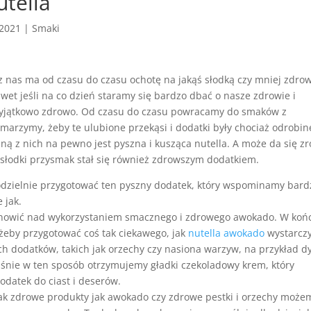
tella
 2021
|
Smaki
z nas ma od czasu do czasu ochotę na jakąś słodką czy mniej zdro
wet jeśli na co dzień staramy się bardzo dbać o nasze zdrowie i
jątkowo zdrowo. Od czasu do czasu powracamy do smaków z
 marzymy, żeby te ulubione przekąsi i dodatki były chociaż odrobin
ną z nich na pewno jest pyszna i kusząca nutella. A może da się zr
 słodki przysmak stał się również zdrowszym dodatkiem.
dzielnie przygotować ten pyszny dodatek, który wspominamy bard
 jak.
tanowić nad wykorzystaniem smacznego i zdrowego awokado. W koń
żeby przygotować coś tak ciekawego, jak
nutella awokado
wystarcz
ch dodatków, takich jak orzechy czy nasiona warzyw, na przykład dy
śnie w ten sposób otrzymujemy gładki czekoladowy krem, który
odatek do ciast i deserów.
ak zdrowe produkty jak awokado czy zdrowe pestki i orzechy może