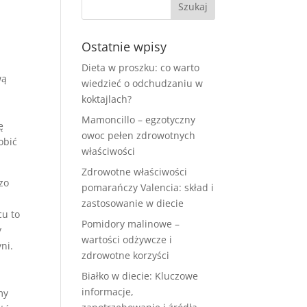
Ostatnie wpisy
Dieta w proszku: co warto
wą
wiedzieć o odchudzaniu w
koktajlach?
Mamoncillo – egzotyczny
ę
owoc pełen zdrowotnych
obić
właściwości
Zdrowotne właściwości
zo
pomarańczy Valencia: skład i
zastosowanie w diecie
cu to
Pomidory malinowe –
y
wartości odżywcze i
ni.
zdrowotne korzyści
Białko w diecie: Kluczowe
informacje,
my