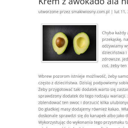
Krem z awokado ala nu
utworzone przez
smakiwiosny.com.pl
|
lut 11,
Chyba każdy 
przekąskę, na
odżywiamy wy
dzieciństwa i
zdrowsze. Jed
coś, żeby ten
Wbrew pozorom istnieje możliwość, żeby samo
często z dzieciństwa. Dzisiaj podpowiemy sobie
Żeby przygotować taki dodatek warto się zas
sprawdzony dodatek do tego rodzaju wariacji. 
zblendować ten owoc i dorzucić kilka ulubiony
Do gładkiej masy dodajemy również kakao. Wła
doskonale sprawdzi się do kanapek albo jako d
Wykorzystując do wykonania tego przysmaku t