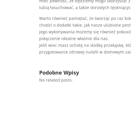
mieć pewność, że będziemy mogli skorzystać z 
lubią łasuchować, a także dorosłych tęskniący
Warto również pamiętać, że tworząc po raz kol
chodzi o dodatki takie, jak nasze ulubione pes
jego wykonywania możemy się również pokusić
połączenie idealne właśnie dla nas.
Jeśli wiec masz ochotę na słodką przekąskę, kt
przygotowanie zdrowej nutelli w domowym zac
Podobne Wpisy
No related posts.