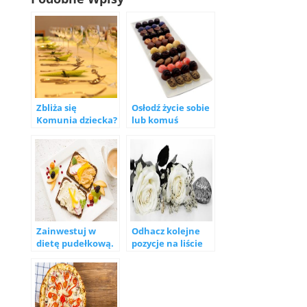
Zbliża się
Osłodź życie sobie
Komunia dziecka?
lub komuś
Powinieneś
bliskiemu –
zadbać o
czekoladki do
odpowiednią
kawy z napisem
oprawę. Lokal na
imprezę w
Warszawie
Zainwestuj w
Odhacz kolejne
dietę pudełkową.
pozycje na liście
Catering
ślubnych
dietetyczny w
przygotowań.
Warszawie – tanie
Wybierz salę
jedzenie z
weselną i
dostawą
fotografa na ślub