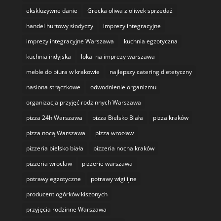
ekskluzywne danie
Grecka oliwa z oliwek sprzedaż
handel hurtowy słodyczy
imprezy integracyjne
imprezy integracyjne Warszawa
kuchnia egzotyczna
kuchnia indyjska
lokal na imprezy warszawa
meble do biura w krakowie
najlepszy catering dietetyczny
nasiona strączkowe
odwodnienie organizmu
organizacja przyjęć rodzinnych Warszawa
pizza 24h Warszawa
pizza Bielsko Biała
pizza kraków
pizza nocą Warszawa
pizza wrocław
pizzeria bielsko biała
pizzeria nocna kraków
pizzeria wrocław
pizzerie warszawa
potrawy egzotyczne
potrawy wigilijne
producent ogórków kiszonych
przyjęcia rodzinne Warszawa