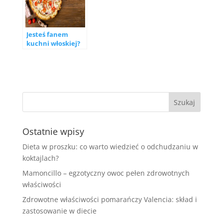
w Toruniu
Jesteś fanem
kuchni włoskiej?
Zasmakuj w
najlepszej pizzy.
Tania i dobra pizza
na telefon w
Bielsku Białej
Ostatnie wpisy
Dieta w proszku: co warto wiedzieć o odchudzaniu w
koktajlach?
Mamoncillo – egzotyczny owoc pełen zdrowotnych
właściwości
Zdrowotne właściwości pomarańczy Valencia: skład i
zastosowanie w diecie