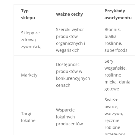
Typ
Przykłady
Ważne cechy
sklepu
asortymentu
Szeroki wybór
Błonnik,
Sklepy ze
produktów
białka
zdrową
organicznych i
roślinne,
żywnością
wegańskich
superfoods
Sery
Dostępność
wegańskie,
produktów w
Markety
roślinne
konkurencyjnych
mleka, dania
cenach
gotowe
Świeże
owoce,
Wsparcie
Targi
warzywa,
lokalnych
lokalne
ręcznie
producentów
robione
przetwory