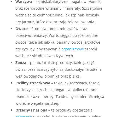
Warzywa
– są niskokaloryczne, bogate w błonnik
oraz różnorodne witaminy i minerały. Szczególnie
ważne są te ciemnozielone, jak szpinak, brokuły
czy jarmuż, które dostarczają żelaza i wapnia.
Owoce
– źródło witamin, minerałów oraz
przeciwutleniaczy. Warto sięgać po różnorodne
owoce, takie jak jabłka, banany, owoce jagodowe
czy cytrusy, aby zapewnić
organizmowi
szeroki
wachlarz składników odżywczych.
Zboża
– pełnoziarniste produkty, takie jak ryż,
owies, pszenica czy żyto, są doskonałym źródłem
węglowodanów, błonnika oraz białka.
Rośliny strączkowe
– takie jak soczewica, fasola,
ciecierzyca i groch, są bogate w białko roślinne,
błonnik oraz minerały. To idealny zamiennik mięsa
w diecie wegetariańskiej.
Orzechy i nasiona
– te produkty dostarczają
zdrowych
tłuszczów, białka oraz witamin, a także