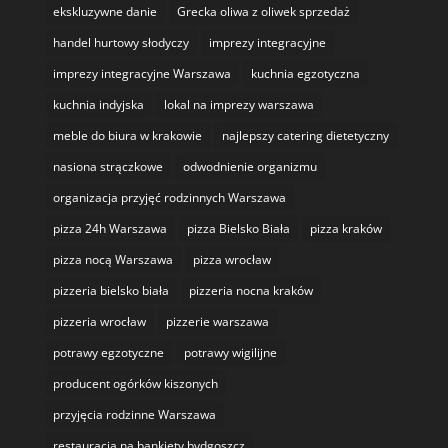
ekskluzywne danie
Grecka oliwa z oliwek sprzedaż
handel hurtowy słodyczy
imprezy integracyjne
imprezy integracyjne Warszawa
kuchnia egzotyczna
kuchnia indyjska
lokal na imprezy warszawa
meble do biura w krakowie
najlepszy catering dietetyczny
nasiona strączkowe
odwodnienie organizmu
organizacja przyjęć rodzinnych Warszawa
pizza 24h Warszawa
pizza Bielsko Biała
pizza kraków
pizza nocą Warszawa
pizza wrocław
pizzeria bielsko biała
pizzeria nocna kraków
pizzeria wrocław
pizzerie warszawa
potrawy egzotyczne
potrawy wigilijne
producent ogórków kiszonych
przyjęcia rodzinne Warszawa
restauracja na bankiety bydgoszcz