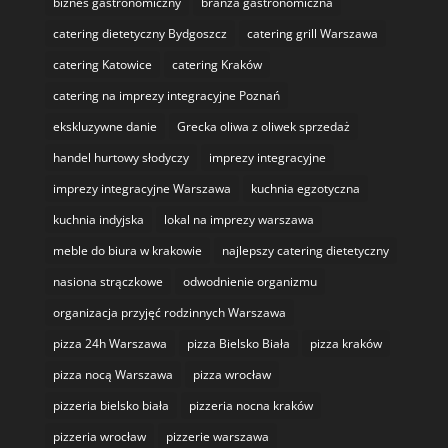
biznes gastronomiczny
branża gastronomiczna
catering dietetyczny Bydgoszcz
catering grill Warszawa
catering Katowice
catering Kraków
catering na imprezy integracyjne Poznań
ekskluzywne danie
Grecka oliwa z oliwek sprzedaż
handel hurtowy słodyczy
imprezy integracyjne
imprezy integracyjne Warszawa
kuchnia egzotyczna
kuchnia indyjska
lokal na imprezy warszawa
meble do biura w krakowie
najlepszy catering dietetyczny
nasiona strączkowe
odwodnienie organizmu
organizacja przyjęć rodzinnych Warszawa
pizza 24h Warszawa
pizza Bielsko Biała
pizza kraków
pizza nocą Warszawa
pizza wrocław
pizzeria bielsko biała
pizzeria nocna kraków
pizzeria wrocław
pizzerie warszawa