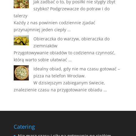
Jak zadbać o to, by posiłki nie stygły zbyt
szybko? Podgrzewacze do potraw i do
talerzy
Każdy z nas powinien codziennie zjadać
przynajmniej jeden ciepły …
Obieraczka do warzyw, obieraczka do
ziemniaków
Przygotowywanie obiadów to codzienna czynność,
którą warto sobie ułatwiać …
Idealny obiad, gdy nie ma czasu gotować –
pizza na telefon Wrocław.
W dzisiejszym zabieganym świecie,
znalezienie czasu na przygotowanie obiadu …
Catering
Nie masz czasu i siły na gotowanie po ciężkim