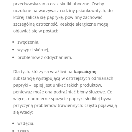
przeciwwskazania oraz skutki uboczne. Osoby
uczulone na warzywa z rodziny psiankowatych, do
której zalicza się paprykę, powinny zachować
szczególną ostrożność. Reakcje alergiczne mogą
objawiać się w postaci:
swędzenia,
wysypki skórnej,
problemów z oddychaniem.
Dla tych, którzy są wrażliwi na
kapsaicynę
–
substancję występującą w ostrzejszych odmianach
papryki – lepiej jest unikać takich produktów,
ponieważ może ona podrażniać błony śluzowe. Co
więcej, nadmierne spożycie papryki słodkiej bywa
przyczyną problemów trawiennych; często pojawiają
się wtedy:
wzdęcia,
zgaga.