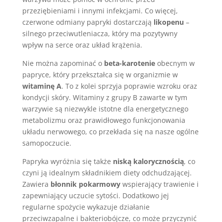
przeziębieniami i innymi infekcjami. Co więcej,
czerwone odmiany papryki dostarczają
likopenu
–
silnego przeciwutleniacza, który ma pozytywny
wpływ na serce oraz układ krążenia.
Nie można zapominać o
beta-karotenie
obecnym w
papryce, który przekształca się w organizmie w
witaminę A
. To z kolei sprzyja poprawie wzroku oraz
kondycji skóry. Witaminy z grupy B zawarte w tym
warzywie są niezwykle istotne dla energetycznego
metabolizmu oraz prawidłowego funkcjonowania
układu nerwowego, co przekłada się na nasze ogólne
samopoczucie.
Papryka wyróżnia się także
niską kalorycznością
, co
czyni ją idealnym składnikiem diety odchudzającej.
Zawiera
błonnik pokarmowy
wspierający trawienie i
zapewniający uczucie sytości. Dodatkowo jej
regularne spożycie wykazuje działanie
przeciwzapalne i bakteriobójcze, co może przyczynić