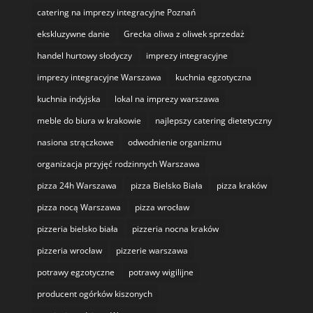
catering na imprezy integracyjne Poznań
ekskluzywne danie
Grecka oliwa z oliwek sprzedaż
handel hurtowy słodyczy
imprezy integracyjne
imprezy integracyjne Warszawa
kuchnia egzotyczna
kuchnia indyjska
lokal na imprezy warszawa
meble do biura w krakowie
najlepszy catering dietetyczny
nasiona strączkowe
odwodnienie organizmu
organizacja przyjęć rodzinnych Warszawa
pizza 24h Warszawa
pizza Bielsko Biała
pizza kraków
pizza nocą Warszawa
pizza wrocław
pizzeria bielsko biała
pizzeria nocna kraków
pizzeria wrocław
pizzerie warszawa
potrawy egzotyczne
potrawy wigilijne
producent ogórków kiszonych