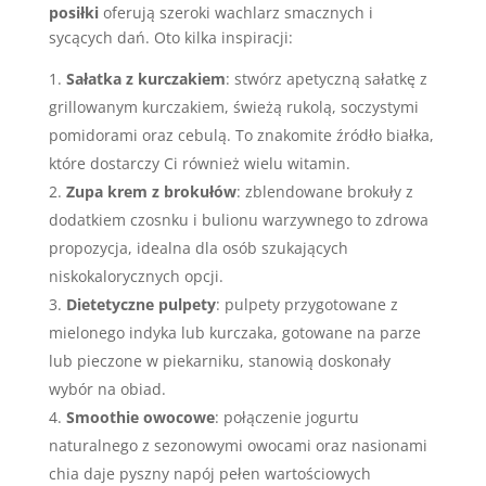
posiłki
oferują szeroki wachlarz smacznych i
sycących dań. Oto kilka inspiracji:
Sałatka z kurczakiem
: stwórz apetyczną sałatkę z
grillowanym kurczakiem, świeżą rukolą, soczystymi
pomidorami oraz cebulą. To znakomite źródło białka,
które dostarczy Ci również wielu witamin.
Zupa krem z brokułów
: zblendowane brokuły z
dodatkiem czosnku i bulionu warzywnego to zdrowa
propozycja, idealna dla osób szukających
niskokalorycznych opcji.
Dietetyczne pulpety
: pulpety przygotowane z
mielonego indyka lub kurczaka, gotowane na parze
lub pieczone w piekarniku, stanowią doskonały
wybór na obiad.
Smoothie owocowe
: połączenie jogurtu
naturalnego z sezonowymi owocami oraz nasionami
chia daje pyszny napój pełen wartościowych