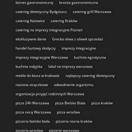
biznes gastronomiczny
branża gastronomiczna
catering dietetyczny Bydgoszcz
catering grill Warszawa
catering Katowice
catering Kraków
catering na imprezy integracyjne Poznań
ekskluzywne danie
Grecka oliwa z oliwek sprzedaż
handel hurtowy słodyczy
imprezy integracyjne
imprezy integracyjne Warszawa
kuchnia egzotyczna
kuchnia indyjska
lokal na imprezy warszawa
meble do biura w krakowie
najlepszy catering dietetyczny
nasiona strączkowe
odwodnienie organizmu
organizacja przyjęć rodzinnych Warszawa
pizza 24h Warszawa
pizza Bielsko Biała
pizza kraków
pizza nocą Warszawa
pizza wrocław
pizzeria bielsko biała
pizzeria nocna kraków
pizzeria wrocław
pizzerie warszawa