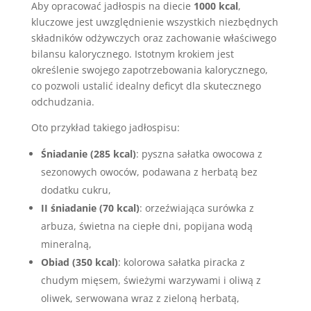
Aby opracować jadłospis na diecie
1000 kcal
,
kluczowe jest uwzględnienie wszystkich niezbędnych
składników odżywczych oraz zachowanie właściwego
bilansu kalorycznego. Istotnym krokiem jest
określenie swojego zapotrzebowania kalorycznego,
co pozwoli ustalić idealny deficyt dla skutecznego
odchudzania.
Oto przykład takiego jadłospisu:
Śniadanie (285 kcal)
: pyszna sałatka owocowa z
sezonowych owoców, podawana z herbatą bez
dodatku cukru,
II śniadanie (70 kcal)
: orzeźwiająca surówka z
arbuza, świetna na ciepłe dni, popijana wodą
mineralną,
Obiad (350 kcal)
: kolorowa sałatka piracka z
chudym mięsem, świeżymi warzywami i oliwą z
oliwek, serwowana wraz z zieloną herbatą,