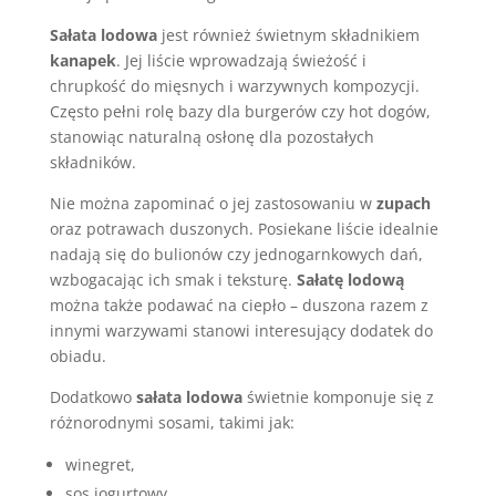
Sałata lodowa
jest również świetnym składnikiem
kanapek
. Jej liście wprowadzają świeżość i
chrupkość do mięsnych i warzywnych kompozycji.
Często pełni rolę bazy dla burgerów czy hot dogów,
stanowiąc naturalną osłonę dla pozostałych
składników.
Nie można zapominać o jej zastosowaniu w
zupach
oraz potrawach duszonych. Posiekane liście idealnie
nadają się do bulionów czy jednogarnkowych dań,
wzbogacając ich smak i teksturę.
Sałatę lodową
można także podawać na ciepło – duszona razem z
innymi warzywami stanowi interesujący dodatek do
obiadu.
Dodatkowo
sałata lodowa
świetnie komponuje się z
różnorodnymi sosami, takimi jak:
winegret,
sos jogurtowy.