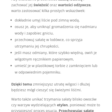
zachować jej
świeżość
oraz
wartości odżywcze
,
warto zastosować kilka prostych wskazówek:
dokładnie umyj liście pod zimną wodą,
osusz je, aby uniknąć gromadzenia się nadmiaru
wody i zapobiec gniciu,
przechowuj sałatę w lodówce, co sprzyja
utrzymaniu jej chrupkości,
jeśli masz odmiany, które szybko więdną, owiń je
wilgotnym ręcznikiem papierowym,
umieść je w plastikowej torbie z zamknięciem lub
w odpowiednim pojemniku.
Dzięki temu
zmniejszysz utratę wilgoci i dłużej
będziesz mógł cieszyć się świeżymi liśćmi.
Warto także unikać trzymania sałaty blisko owoców
czy warzyw wydzielających
etylen
, ponieważ może to
przyspieszyć proces psucia.
Przechowując sałatę