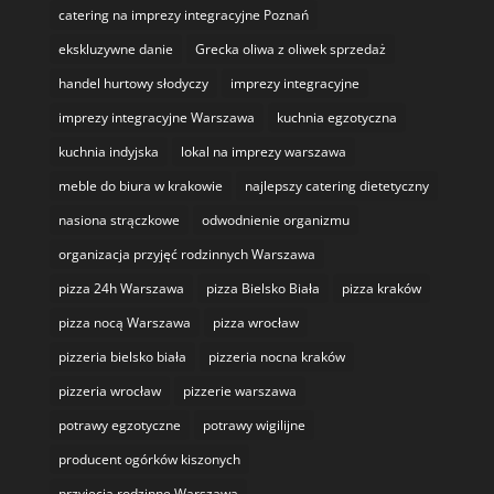
catering na imprezy integracyjne Poznań
ekskluzywne danie
Grecka oliwa z oliwek sprzedaż
handel hurtowy słodyczy
imprezy integracyjne
imprezy integracyjne Warszawa
kuchnia egzotyczna
kuchnia indyjska
lokal na imprezy warszawa
meble do biura w krakowie
najlepszy catering dietetyczny
nasiona strączkowe
odwodnienie organizmu
organizacja przyjęć rodzinnych Warszawa
pizza 24h Warszawa
pizza Bielsko Biała
pizza kraków
pizza nocą Warszawa
pizza wrocław
pizzeria bielsko biała
pizzeria nocna kraków
pizzeria wrocław
pizzerie warszawa
potrawy egzotyczne
potrawy wigilijne
producent ogórków kiszonych
przyjęcia rodzinne Warszawa