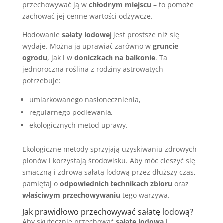
przechowywać ją w
chłodnym miejscu
– to pomoże
zachować jej cenne wartości odżywcze.
Hodowanie
sałaty lodowej
jest prostsze niż się
wydaje. Można ją uprawiać zarówno w
gruncie
ogrodu
, jak i w
doniczkach na balkonie
. Ta
jednoroczna roślina z rodziny astrowatych
potrzebuje:
umiarkowanego nasłonecznienia,
regularnego podlewania,
ekologicznych metod uprawy.
Ekologiczne metody sprzyjają uzyskiwaniu zdrowych
plonów i korzystają środowisku. Aby móc cieszyć się
smaczną i zdrową sałatą lodową przez dłuższy czas,
pamiętaj o
odpowiednich technikach zbioru
oraz
właściwym przechowywaniu
tego warzywa.
Jak prawidłowo przechowywać sałatę lodową?
Aby skutecznie przechować
sałatę lodową
i