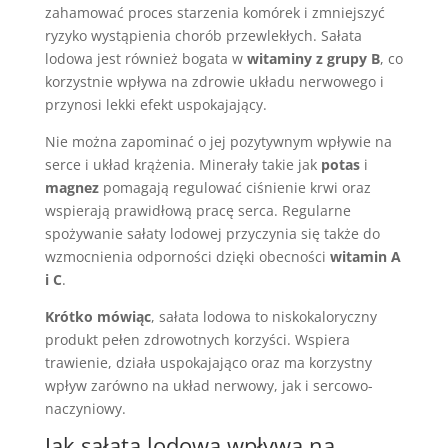
zahamować proces starzenia komórek i zmniejszyć
ryzyko wystąpienia chorób przewlekłych. Sałata
lodowa jest również bogata w
witaminy z grupy B
, co
korzystnie wpływa na zdrowie układu nerwowego i
przynosi lekki efekt uspokajający.
Nie można zapominać o jej pozytywnym wpływie na
serce i układ krążenia. Minerały takie jak
potas
i
magnez
pomagają regulować ciśnienie krwi oraz
wspierają prawidłową pracę serca. Regularne
spożywanie sałaty lodowej przyczynia się także do
wzmocnienia odporności dzięki obecności
witamin A
i C
.
Krótko mówiąc
, sałata lodowa to niskokaloryczny
produkt pełen zdrowotnych korzyści. Wspiera
trawienie, działa uspokajająco oraz ma korzystny
wpływ zarówno na układ nerwowy, jak i sercowo-
naczyniowy.
Jak sałata lodowa wpływa na