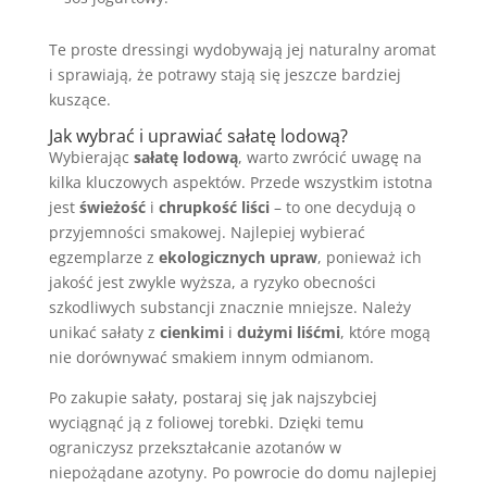
Te proste dressingi wydobywają jej naturalny aromat
i sprawiają, że potrawy stają się jeszcze bardziej
kuszące.
Jak wybrać i uprawiać sałatę lodową?
Wybierając
sałatę lodową
, warto zwrócić uwagę na
kilka kluczowych aspektów. Przede wszystkim istotna
jest
świeżość
i
chrupkość liści
– to one decydują o
przyjemności smakowej. Najlepiej wybierać
egzemplarze z
ekologicznych upraw
, ponieważ ich
jakość jest zwykle wyższa, a ryzyko obecności
szkodliwych substancji znacznie mniejsze. Należy
unikać sałaty z
cienkimi
i
dużymi liśćmi
, które mogą
nie dorównywać smakiem innym odmianom.
Po zakupie sałaty, postaraj się jak najszybciej
wyciągnąć ją z foliowej torebki. Dzięki temu
ograniczysz przekształcanie azotanów w
niepożądane azotyny. Po powrocie do domu najlepiej