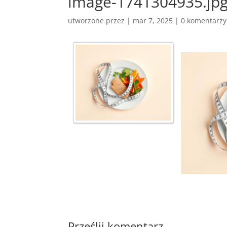
image-1741304935.jp
utworzone przez
|
mar 7, 2025
|
0 komentarzy
Prześlij komentarz