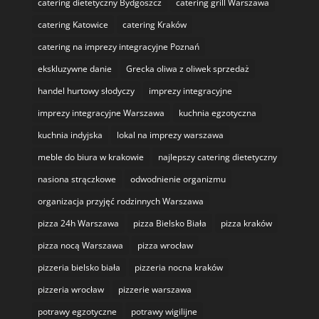
catering dietetyczny Bydgoszcz
catering grill Warszawa
catering Katowice
catering Kraków
catering na imprezy integracyjne Poznań
ekskluzywne danie
Grecka oliwa z oliwek sprzedaż
handel hurtowy słodyczy
imprezy integracyjne
imprezy integracyjne Warszawa
kuchnia egzotyczna
kuchnia indyjska
lokal na imprezy warszawa
meble do biura w krakowie
najlepszy catering dietetyczny
nasiona strączkowe
odwodnienie organizmu
organizacja przyjęć rodzinnych Warszawa
pizza 24h Warszawa
pizza Bielsko Biała
pizza kraków
pizza nocą Warszawa
pizza wrocław
pizzeria bielsko biała
pizzeria nocna kraków
pizzeria wrocław
pizzerie warszawa
potrawy egzotyczne
potrawy wigilijne