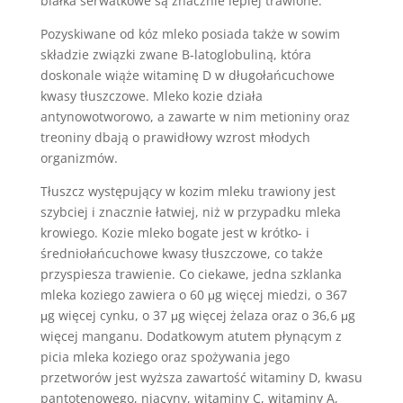
białka serwatkowe są znacznie lepiej trawione.
Pozyskiwane od kóz mleko posiada także w sowim
składzie związki zwane B-latoglobuliną, która
doskonale wiąże witaminę D w długołańcuchowe
kwasy tłuszczowe. Mleko kozie działa
antynowotworowo, a zawarte w nim metioniny oraz
treoniny dbają o prawidłowy wzrost młodych
organizmów.
Tłuszcz występujący w kozim mleku trawiony jest
szybciej i znacznie łatwiej, niż w przypadku mleka
krowiego. Kozie mleko bogate jest w krótko- i
średniołańcuchowe kwasy tłuszczowe, co także
przyspiesza trawienie. Co ciekawe, jedna szklanka
mleka koziego zawiera o 60 μg więcej miedzi, o 367
μg więcej cynku, o 37 μg więcej żelaza oraz o 36,6 μg
więcej manganu. Dodatkowym atutem płynącym z
picia mleka koziego oraz spożywania jego
przetworów jest wyższa zawartość witaminy D, kwasu
pantotenowego, niacyny, witaminy C, witaminy A,