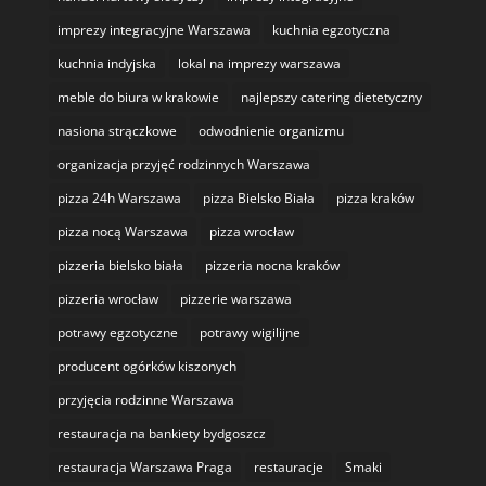
imprezy integracyjne Warszawa
kuchnia egzotyczna
kuchnia indyjska
lokal na imprezy warszawa
meble do biura w krakowie
najlepszy catering dietetyczny
nasiona strączkowe
odwodnienie organizmu
organizacja przyjęć rodzinnych Warszawa
pizza 24h Warszawa
pizza Bielsko Biała
pizza kraków
pizza nocą Warszawa
pizza wrocław
pizzeria bielsko biała
pizzeria nocna kraków
pizzeria wrocław
pizzerie warszawa
potrawy egzotyczne
potrawy wigilijne
producent ogórków kiszonych
przyjęcia rodzinne Warszawa
restauracja na bankiety bydgoszcz
restauracja Warszawa Praga
restauracje
Smaki