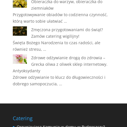
Obieraczka do warzyw, obieraczka do
ziemniaków
Przygotowywanie obiadów to codzienna czynność,
którą warto sobie ułatwiać …
Zmęczona przygotowaniami do świąt?
Zamów catering wigilijny!
Święta Bożego Narodzenia to czas radości, ale
również stresu, …
Zdrowe odżywianie drogą do zdrowia –
Grecka oliwa z oliwek sklep internetowy.
Antyoksydanty
Zdrowe odżywianie to klucz do długowieczności i
dobrego samopoczucia, …
Catering
Organizujesz Komunię w domu w Bydgoszczy?