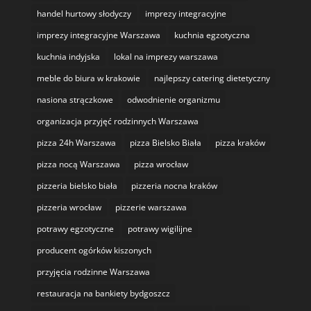
handel hurtowy słodyczy
imprezy integracyjne
imprezy integracyjne Warszawa
kuchnia egzotyczna
kuchnia indyjska
lokal na imprezy warszawa
meble do biura w krakowie
najlepszy catering dietetyczny
nasiona strączkowe
odwodnienie organizmu
organizacja przyjęć rodzinnych Warszawa
pizza 24h Warszawa
pizza Bielsko Biała
pizza kraków
pizza nocą Warszawa
pizza wrocław
pizzeria bielsko biała
pizzeria nocna kraków
pizzeria wrocław
pizzerie warszawa
potrawy egzotyczne
potrawy wigilijne
producent ogórków kiszonych
przyjęcia rodzinne Warszawa
restauracja na bankiety bydgoszcz