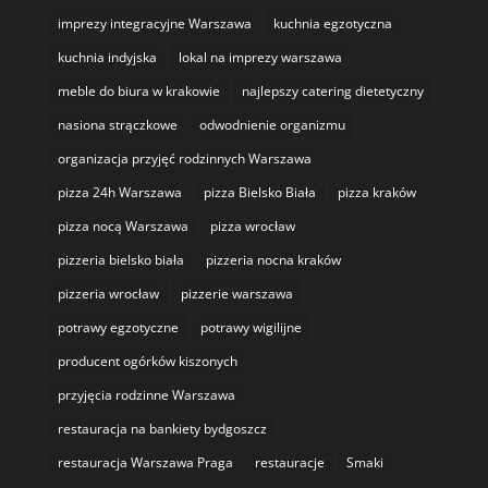
imprezy integracyjne Warszawa
kuchnia egzotyczna
kuchnia indyjska
lokal na imprezy warszawa
meble do biura w krakowie
najlepszy catering dietetyczny
nasiona strączkowe
odwodnienie organizmu
organizacja przyjęć rodzinnych Warszawa
pizza 24h Warszawa
pizza Bielsko Biała
pizza kraków
pizza nocą Warszawa
pizza wrocław
pizzeria bielsko biała
pizzeria nocna kraków
pizzeria wrocław
pizzerie warszawa
potrawy egzotyczne
potrawy wigilijne
producent ogórków kiszonych
przyjęcia rodzinne Warszawa
restauracja na bankiety bydgoszcz
restauracja Warszawa Praga
restauracje
Smaki