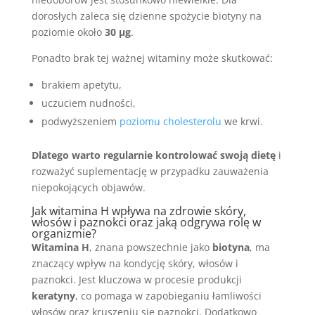
dorosłych zaleca się dzienne spożycie biotyny na
poziomie około
30 µg
.
Ponadto brak tej ważnej witaminy może skutkować:
brakiem apetytu,
uczuciem nudności,
podwyższeniem
poziomu cholesterolu
we krwi.
Dlatego warto regularnie kontrolować swoją dietę
i
rozważyć suplementację w przypadku zauważenia
niepokojących objawów.
Jak witamina H wpływa na zdrowie skóry,
włosów i paznokci oraz jaką odgrywa rolę w
organizmie?
Witamina H
, znana powszechnie jako
biotyna
, ma
znaczący wpływ na kondycję skóry, włosów i
paznokci. Jest kluczowa w procesie produkcji
keratyny
, co pomaga w zapobieganiu łamliwości
włosów oraz kruszeniu się paznokci. Dodatkowo