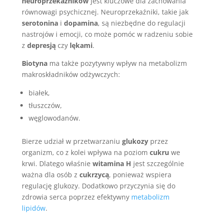
neuroprzekaźników
jest kluczowe dla zachowania
równowagi psychicznej. Neuroprzekaźniki, takie jak
serotonina
i
dopamina
, są niezbędne do regulacji
nastrojów i emocji, co może pomóc w radzeniu sobie
z
depresją
czy
lękami
.
Biotyna
ma także pozytywny wpływ na metabolizm
makroskładników odżywczych:
białek,
tłuszczów,
węglowodanów.
Bierze udział w przetwarzaniu
glukozy
przez
organizm, co z kolei wpływa na poziom
cukru
we
krwi. Dlatego właśnie
witamina H
jest szczególnie
ważna dla osób z
cukrzycą
, ponieważ wspiera
regulację glukozy. Dodatkowo przyczynia się do
zdrowia serca poprzez efektywny
metabolizm
lipidów
.