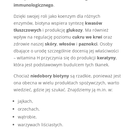
immunologicznego
.
Dzięki swojej roli jako koenzym dla różnych
enzymów, biotyna wspiera syntezę
kwasów
tłuszczowych
i produkcję
glukozy
. Ma również
wpływ na regulację poziomu
cukru we krwi
oraz
zdrowie naszej
skóry
,
włosów
i
paznokci
. Osoby
dbające o urodę szczególnie docenią jej właściwości
– witamina H przyczynia się do produkcji
keratyny
,
która jest podstawowym budulcem tych tkanek.
Chociaż
niedobory biotyny
są rzadkie, ponieważ jest
ona obecna w wielu produktach spożywczych, warto
wiedzieć, gdzie jej szukać. Znajdziemy ją m.in. w:
jajkach,
orzechach,
wątrobie,
warzywach liściastych.