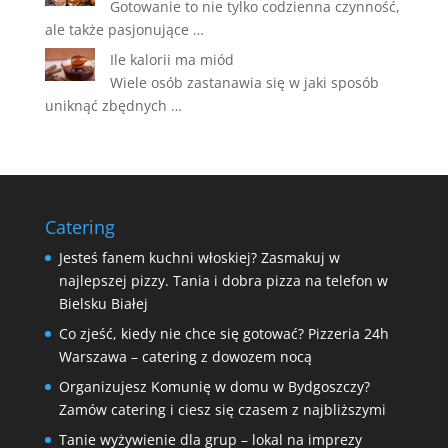
Gotowanie to nie tylko codzienna czynność,
ale także pasjonujące …
Ile kalorii ma miód
Wiele osób zastanawia się w jaki sposób
uniknąć zbędnych …
Catering
Jesteś fanem kuchni włoskiej? Zasmakuj w
najlepszej pizzy. Tania i dobra pizza na telefon w
Bielsku Białej
Co zjeść, kiedy nie chce się gotować? Pizzeria 24h
Warszawa – catering z dowozem nocą
Organizujesz Komunię w domu w Bydgoszczy?
Zamów catering i ciesz się czasem z najbliższymi
Tanie wyżywienie dla grup – lokal na imprezy