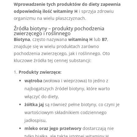
Wprowadzenie tych produktów do diety zapewnia
odpowiednią ilość witaminy H
i sprzyja zdrowiu
organizmu na wielu płaszczyznach.
Źródła biotyny – produkty pochodzenia
zwierzęcego i roślinnego
Biotyna
, często nazywana
witaminą H
lub
B7
,
znajduje się w wielu produktach zarówno
pochodzenia zwierzęcego, jak i roślinnego. Oto
kluczowe źródła tej cennej substancji:
Produkty zwierzęce:
wątroba
(wołowa i wieprzowa) to jedno z
najbogatszych źródeł biotyny, które warto
włączyć do diety,
żółtka jaj
są również pełne biotyny, co czyni je
wartościowym składnikiem codziennego
jadłospisu,
mleko oraz jego przetwory
dostarczają nie
tylko białka, ale także istotnej witaminy H.