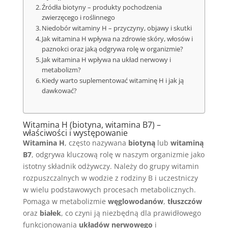
Źródła biotyny – produkty pochodzenia
zwierzęcego i roślinnego
Niedobór witaminy H – przyczyny, objawy i skutki
Jak witamina H wpływa na zdrowie skóry, włosów i
paznokci oraz jaką odgrywa rolę w organizmie?
Jak witamina H wpływa na układ nerwowy i
metabolizm?
Kiedy warto suplementować witaminę H i jak ją
dawkować?
Witamina H (biotyna, witamina B7) –
właściwości i występowanie
Witamina H
, często nazywana
biotyną
lub
witaminą
B7
, odgrywa kluczową rolę w naszym organizmie jako
istotny składnik odżywczy. Należy do grupy witamin
rozpuszczalnych w wodzie z rodziny B i uczestniczy
w wielu podstawowych procesach metabolicznych.
Pomaga w metabolizmie
węglowodanów
,
tłuszczów
oraz
białek
, co czyni ją niezbędną dla prawidłowego
funkcjonowania
układów nerwowego
i