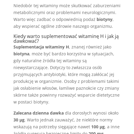
Niedobór tej witaminy może skutkować zaburzeniami
metabolicznymi oraz problemami neurologicznymi.
Warto więc zadbać o odpowiednią podaż
biotyny
,
aby wspierać ogólne zdrowie naszego organizmu.
Kiedy warto suplementować witaminę H i jak ją
dawkować?
Suplementacja witaminy H
, znanej również jako
biotyna
, może być bardzo korzystna w sytuacjach,
gdy naturalne źródła tej witaminy są
niewystarczające. Dotyczy to zwłaszcza osób
przyjmujących antybiotyki, które mogą zakłócać jej
produkcję w organizmie. Osoby z problemami takimi
jak osłabienie włosów, łamliwe paznokcie czy zmiany
skórne także powinny rozważyć wsparcie dietetyczne
w postaci biotyny.
Zalecana dzienna dawka
dla dorosłych wynosi około
30 µg
. Warto jednak zauważyć, że niektóre normy
wskazują na potrzeby sięgające nawet
100 µg
, a inne
źródła sugerują bezpieczne limity do
200 mg