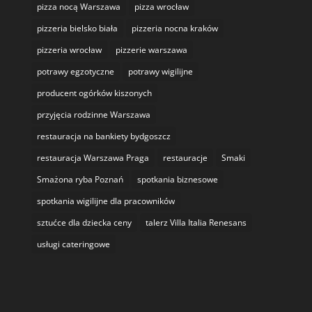
pizza nocą Warszawa
pizza wrocław
pizzeria bielsko biała
pizzeria nocna kraków
pizzeria wrocław
pizzerie warszawa
potrawy egzotyczne
potrawy wigilijne
producent ogórków kiszonych
przyjęcia rodzinne Warszawa
restauracja na bankiety bydgoszcz
restauracja Warszawa Praga
restauracje
Smaki
Smażona ryba Poznań
spotkania biznesowe
spotkania wigilijne dla pracowników
sztućce dla dziecka ceny
talerz Villa Italia Renesans
usługi cateringowe