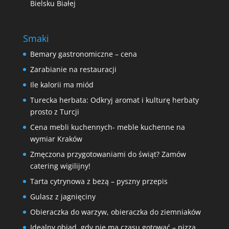
Bielsku Białej
Smaki
Bemary gastronomiczne – cena
Zarabianie na restauracji
Ile kalorii ma miód
Turecka herbata: Odkryj aromat i kulturę herbaty
prosto z Turcji
Cena mebli kuchennych- meble kuchenne na
wymiar Kraków
Zmęczona przygotowaniami do świąt? Zamów
catering wigilijny!
Tarta cytrynowa z bezą – pyszny przepis
Gulasz z jagnięciny
Obieraczka do warzyw, obieraczka do ziemniaków
Idealny obiad, gdy nie ma czasu gotować – pizza