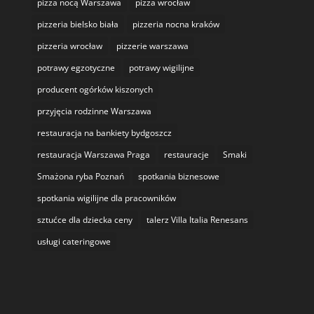
pizza nocą Warszawa
pizza wrocław
pizzeria bielsko biała
pizzeria nocna kraków
pizzeria wrocław
pizzerie warszawa
potrawy egzotyczne
potrawy wigilijne
producent ogórków kiszonych
przyjęcia rodzinne Warszawa
restauracja na bankiety bydgoszcz
restauracja Warszawa Praga
restauracje
Smaki
Smażona ryba Poznań
spotkania biznesowe
spotkania wigilijne dla pracowników
sztućce dla dziecka ceny
talerz Villa Italia Renesans
usługi cateringowe