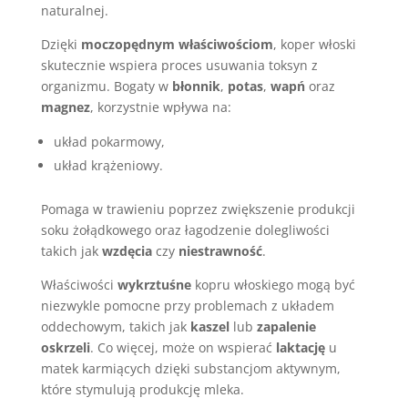
naturalnej.
Dzięki
moczopędnym właściwościom
, koper włoski
skutecznie wspiera proces usuwania toksyn z
organizmu. Bogaty w
błonnik
,
potas
,
wapń
oraz
magnez
, korzystnie wpływa na:
układ pokarmowy,
układ krążeniowy.
Pomaga w trawieniu poprzez zwiększenie produkcji
soku żołądkowego oraz łagodzenie dolegliwości
takich jak
wzdęcia
czy
niestrawność
.
Właściwości
wykrztuśne
kopru włoskiego mogą być
niezwykle pomocne przy problemach z układem
oddechowym, takich jak
kaszel
lub
zapalenie
oskrzeli
. Co więcej, może on wspierać
laktację
u
matek karmiących dzięki substancjom aktywnym,
które stymulują produkcję mleka.