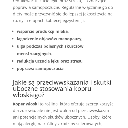
redukować uczucie lęku oraz stresu, co znacząco
poprawia samopoczucie. Regularne włączanie go do
diety może przyczynić się do lepszej jakości życia na
różnych etapach kobiecej egzystencji.
wsparcie produkcji mleka
,
łagodzenie objawów menopauzy
,
ulga podczas bolesnych skurczów
menstruacyjnych
,
redukcja uczucia lęku oraz stresu
,
poprawa samopoczucia
.
Jakie są przeciwwskazania i skutki
uboczne stosowania kopru
włoskiego?
Koper włoski
to roślina, która oferuje szereg korzyści
dla zdrowia, ale nie jest wolna od przeciwwskazań
ani potencjalnych skutków ubocznych. Osoby, które
mają alergię na rośliny z rodziny selerowatych,