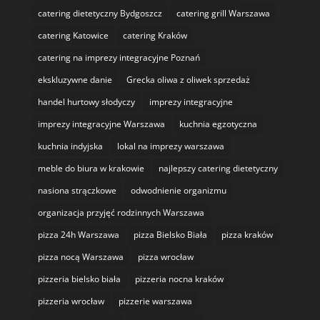
catering dietetyczny Bydgoszcz
catering grill Warszawa
catering Katowice
catering Kraków
catering na imprezy integracyjne Poznań
ekskluzywne danie
Grecka oliwa z oliwek sprzedaż
handel hurtowy słodyczy
imprezy integracyjne
imprezy integracyjne Warszawa
kuchnia egzotyczna
kuchnia indyjska
lokal na imprezy warszawa
meble do biura w krakowie
najlepszy catering dietetyczny
nasiona strączkowe
odwodnienie organizmu
organizacja przyjęć rodzinnych Warszawa
pizza 24h Warszawa
pizza Bielsko Biała
pizza kraków
pizza nocą Warszawa
pizza wrocław
pizzeria bielsko biała
pizzeria nocna kraków
pizzeria wrocław
pizzerie warszawa