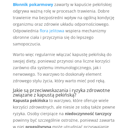
Błonnik pokarmowy
zawarty w kapuście pekińskiej
odgrywa ważną rolę w procesach trawienia. Dobre
trawienie ma bezpośredni wpływ na ogólną kondycję
organizmu oraz zdrowie układu odpornościowego.
Odpowiednia
flora jelitowa
wspiera mechanizmy
obronne ciała i przyczynia się do lepszego
samopoczucia.
Warto więc regularnie włączać kapustę pekińską do
swojej diety, ponieważ przynosi ona liczne korzyści
zarówno dla systemu immunologicznego, jak i
nerwowego. To warzywo to doskonały element
zdrowego stylu życia, który warto mieć pod ręką.
Jakie są przeciwwskazania i ryzyka zdrowotne
związane z kapustą pekińską?
Kapusta pekińska
to warzywo, które oferuje wiele
korzyści zdrowotnych, ale niesie ze sobą także pewne
ryzyka. Osoby cierpiące na
niedoczynność tarczycy
powinny być szczególnie ostrożne, ponieważ zawarta
w niej
progoityryna
może utrudniać przyswajanie