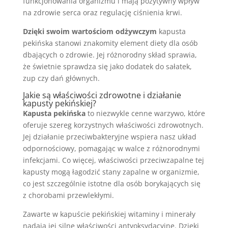
funkcjonowania organizmu i mają pozytywny wpływ
na zdrowie serca oraz regulację ciśnienia krwi.
Dzięki swoim wartościom odżywczym
kapusta
pekińska stanowi znakomity element diety dla osób
dbających o zdrowie. Jej różnorodny skład sprawia,
że świetnie sprawdza się jako dodatek do sałatek,
zup czy dań głównych.
Jakie są właściwości zdrowotne i działanie
kapusty pekińskiej?
Kapusta pekińska
to niezwykle cenne warzywo, które
oferuje szereg korzystnych właściwości zdrowotnych.
Jej działanie przeciwbakteryjne wspiera nasz układ
odpornościowy, pomagając w walce z różnorodnymi
infekcjami. Co więcej, właściwości przeciwzapalne tej
kapusty mogą łagodzić stany zapalne w organizmie,
co jest szczególnie istotne dla osób borykających się
z chorobami przewlekłymi.
Zawarte w kapuście pekińskiej witaminy i minerały
nadają jej silne właściwości antyoksydacyjne. Dzięki