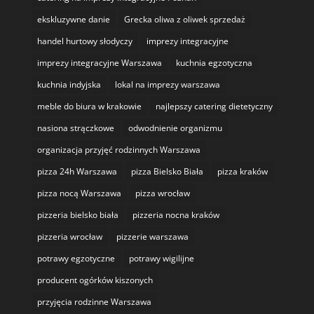
ekskluzywne danie
Grecka oliwa z oliwek sprzedaż
handel hurtowy słodyczy
imprezy integracyjne
imprezy integracyjne Warszawa
kuchnia egzotyczna
kuchnia indyjska
lokal na imprezy warszawa
meble do biura w krakowie
najlepszy catering dietetyczny
nasiona strączkowe
odwodnienie organizmu
organizacja przyjęć rodzinnych Warszawa
pizza 24h Warszawa
pizza Bielsko Biała
pizza kraków
pizza nocą Warszawa
pizza wrocław
pizzeria bielsko biała
pizzeria nocna kraków
pizzeria wrocław
pizzerie warszawa
potrawy egzotyczne
potrawy wigilijne
producent ogórków kiszonych
przyjęcia rodzinne Warszawa