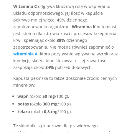
Witamina C
odgrywa kluczową rolę w wspieraniu
układu odpornościowego. Jej ilość w kapuście
pokrywa mniej więcej
45%
dziennego
zapotrzebowania organizmu.
Witamina K
natomiast
jest istotna dla zdrowia kości i procesów krzepnięcia
krwi, spełniając około
38%
dziennego
zapotrzebowania. Nie można również zapomnieć o
witaminie A
, która pozytywnie wpływa na wzrok oraz
kondycję skóry i błon śluzowych – jej zawartość
zaspokaja około
34%
potrzeb dobowych.
Kapusta pekińska to także doskonałe źródło cennych
minerałów:
wapń
(około
50 mg
/100 g),
potas
(około
300 mg
/100 g),
żelazo
(około
0,8 mg
/100 g).
Te składniki są kluczowe dla prawidłowego