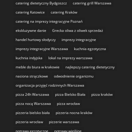
catering dietetyczny Bydgoszcz
catering grill Warszawa
catering Katowice
catering Kraków
catering na imprezy integracyjne Poznań
ekskluzywne danie
Grecka oliwa z oliwek sprzedaż
handel hurtowy słodyczy
imprezy integracyjne
imprezy integracyjne Warszawa
kuchnia egzotyczna
kuchnia indyjska
lokal na imprezy warszawa
meble do biura w krakowie
najlepszy catering dietetyczny
nasiona strączkowe
odwodnienie organizmu
organizacja przyjęć rodzinnych Warszawa
pizza 24h Warszawa
pizza Bielsko Biała
pizza kraków
pizza nocą Warszawa
pizza wrocław
pizzeria bielsko biała
pizzeria nocna kraków
pizzeria wrocław
pizzerie warszawa
potrawy egzotyczne
potrawy wigilijne