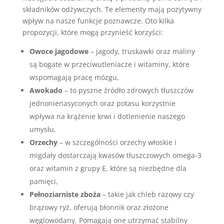
składników odżywczych. Te elementy mają pozytywny
wpływ na nasze funkcje poznawcze. Oto kilka
propozycji, które mogą przynieść korzyści:
Owoce jagodowe
– jagody, truskawki oraz maliny
są bogate w przeciwutleniacze i witaminy, które
wspomagają pracę mózgu,
Awokado
– to pyszne źródło zdrowych tłuszczów
jednonienasyconych oraz potasu korzystnie
wpływa na krążenie krwi i dotlenienie naszego
umysłu,
Orzechy
– w szczególności orzechy włoskie i
migdały dostarczają kwasów tłuszczowych omega-3
oraz witamin z grupy E, które są niezbędne dla
pamięci,
Pełnoziarniste zboża
– takie jak chleb razowy czy
brązowy ryż, oferują błonnik oraz złożone
węglowodany. Pomagają one utrzymać stabilny