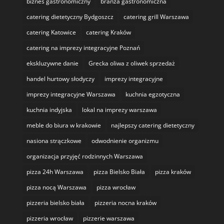
biznes gastronomiczny
branża gastronomiczna
catering dietetyczny Bydgoszcz
catering grill Warszawa
catering Katowice
catering Kraków
catering na imprezy integracyjne Poznań
ekskluzywne danie
Grecka oliwa z oliwek sprzedaż
handel hurtowy słodyczy
imprezy integracyjne
imprezy integracyjne Warszawa
kuchnia egzotyczna
kuchnia indyjska
lokal na imprezy warszawa
meble do biura w krakowie
najlepszy catering dietetyczny
nasiona strączkowe
odwodnienie organizmu
organizacja przyjęć rodzinnych Warszawa
pizza 24h Warszawa
pizza Bielsko Biała
pizza kraków
pizza nocą Warszawa
pizza wrocław
pizzeria bielsko biała
pizzeria nocna kraków
pizzeria wrocław
pizzerie warszawa