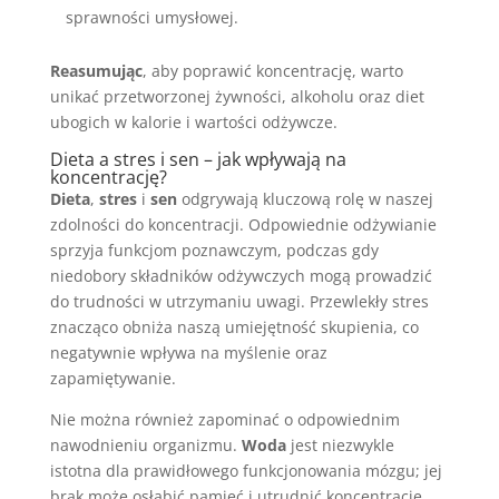
sprawności umysłowej.
Reasumując
, aby poprawić koncentrację, warto
unikać przetworzonej żywności, alkoholu oraz diet
ubogich w kalorie i wartości odżywcze.
Dieta a stres i sen – jak wpływają na
koncentrację?
Dieta
,
stres
i
sen
odgrywają kluczową rolę w naszej
zdolności do koncentracji. Odpowiednie odżywianie
sprzyja funkcjom poznawczym, podczas gdy
niedobory składników odżywczych mogą prowadzić
do trudności w utrzymaniu uwagi. Przewlekły stres
znacząco obniża naszą umiejętność skupienia, co
negatywnie wpływa na myślenie oraz
zapamiętywanie.
Nie można również zapominać o odpowiednim
nawodnieniu organizmu.
Woda
jest niezwykle
istotna dla prawidłowego funkcjonowania mózgu; jej
brak może osłabić pamięć i utrudnić koncentrację.