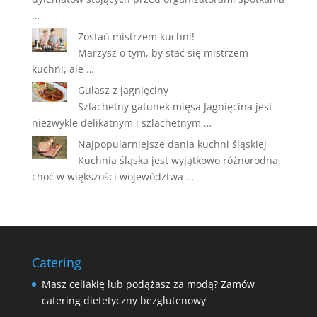
…
Zostań mistrzem kuchni!
Marzysz o tym, by stać się mistrzem
kuchni, ale …
Gulasz z jagnięciny
Szlachetny gatunek mięsa Jagnięcina jest
niezwykle delikatnym i szlachetnym …
Najpopularniejsze dania kuchni śląskiej
Kuchnia śląska jest wyjątkowo różnorodna,
choć w większości województwa …
Catering
Masz celiakię lub podążasz za modą? Zamów
catering dietetyczny bezglutenowy