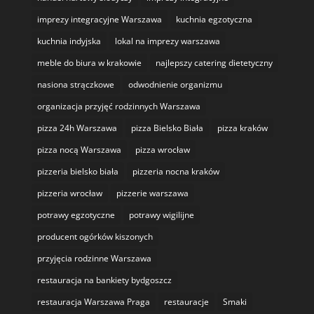
imprezy integracyjne Warszawa
kuchnia egzotyczna
kuchnia indyjska
lokal na imprezy warszawa
meble do biura w krakowie
najlepszy catering dietetyczny
nasiona strączkowe
odwodnienie organizmu
organizacja przyjęć rodzinnych Warszawa
pizza 24h Warszawa
pizza Bielsko Biała
pizza kraków
pizza nocą Warszawa
pizza wrocław
pizzeria bielsko biała
pizzeria nocna kraków
pizzeria wrocław
pizzerie warszawa
potrawy egzotyczne
potrawy wigilijne
producent ogórków kiszonych
przyjęcia rodzinne Warszawa
restauracja na bankiety bydgoszcz
restauracja Warszawa Praga
restauracje
Smaki