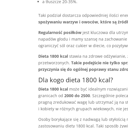
a tłuszcze 20-35%.
Taki podział dostarcza odpowiedniej ilości ene
spożywaniu warzyw i owoców, które są źródłe
Regularność posiłków
jest kluczowa dla utrzy
napadów głodu i mamy szansę na zachowanie 
ograniczyć sól oraz cukier w diecie, co pozyt
Dieta 1800 kcal
stawia na zdrowe odżywianie,
przetworzonych.
Takie podejście nie tylko sp
przyczynia się do ogólnej poprawy stanu zdr
Dla kogo dieta 1800 kcal?
Dieta 1800 kcal
może być idealnym rozwiązanie
granicach od
2000 do 2500
. Szczególnie pole
pragną zredukować wagę lub utrzymać ją na st
i kobiety w różnych grupach wiekowych, nie jes
Osoby borykające się z nadwagą lub otyłością
zastosowaniu diety 1800 kcal. Taki sposób żywi