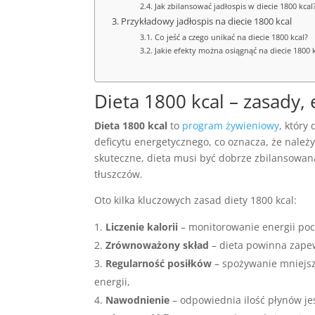
Jak zbilansować jadłospis w diecie 1800 kcal
Przykładowy jadłospis na diecie 1800 kcal
Co jeść a czego unikać na diecie 1800 kcal?
Jakie efekty można osiągnąć na diecie 1800 k
Dieta 1800 kcal – zasady, e
Dieta 1800 kcal
to
program żywieniowy
, który
deficytu energetycznego, co oznacza, że należ
skuteczne, dieta musi być dobrze zbilansowan
tłuszczów.
Oto kilka kluczowych zasad diety 1800 kcal:
Liczenie kalorii
– monitorowanie energii poch
Zrównoważony skład
– dieta powinna zapew
Regularność posiłków
– spożywanie mniejsz
energii,
Nawodnienie
– odpowiednia ilość płynów j