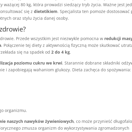
ty ważącej 80 kg, która prowadzi siedzący tryb życia. Ważne jest je
konsultować się z
dietetikiem
. Specjalista ten pomoże dostosować 
nych oraz stylu życia danej osoby.
 zdrowie?
drowie. Przede wszystkim jest niezwykle pomocna w
redukcji mas
a
. Połączenie tej diety z aktywnością fizyczną może skutkować utrat
przekłada się na spadek od
2 do 4 kg
.
ilizacja poziomu cukru we krwi
. Starannie dobrane składniki odż
nie i zapobiegają wahaniom glukozy. Dieta zachęca do spożywania:
go organizmu.
wie naszych nawyków żywieniowych
, co może przynieść długofal
kalorycznego zmusza organizm do wykorzystywania zgromadzonych