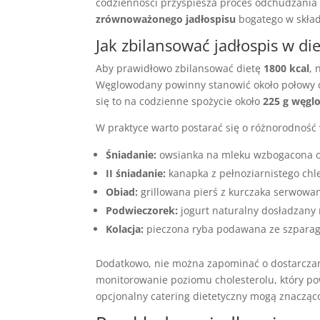
codzienności przyspiesza proces odchudzania i
zrównoważonego jadłospisu
bogatego w składn
Jak zbilansować jadłospis w di
Aby prawidłowo zbilansować dietę
1800 kcal
, 
Węglowodany powinny stanowić około połowy ca
się to na codzienne spożycie około
225 g węg
W praktyce warto postarać się o różnorodność w
Śniadanie:
owsianka na mleku wzbogacona o
II śniadanie:
kanapka z pełnoziarnistego chl
Obiad:
grillowana pierś z kurczaka serwowan
Podwieczorek:
jogurt naturalny dosładzany
Kolacja:
pieczona ryba podawana ze szparag
Dodatkowo, nie można zapominać o dostarcza
monitorowanie poziomu cholesterolu, który p
opcjonalny catering dietetyczny mogą znacząco