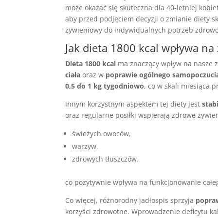
może okazać się skuteczna dla 40-letniej kobie
aby przed podjęciem decyzji o zmianie diety s
żywieniowy do indywidualnych potrzeb zdrowot
Jak dieta 1800 kcal wpływa na
Dieta 1800 kcal
ma znaczący wpływ na nasze z
ciała
oraz w
poprawie ogólnego samopoczuci
0,5 do 1 kg tygodniowo
, co w skali miesiąca 
Innym korzystnym aspektem tej diety jest
stab
oraz regularne posiłki wspierają zdrowe żywie
świeżych owoców,
warzyw,
zdrowych tłuszczów.
co pozytywnie wpływa na funkcjonowanie całe
Co więcej, różnorodny jadłospis sprzyja
popra
korzyści zdrowotne. Wprowadzenie deficytu 