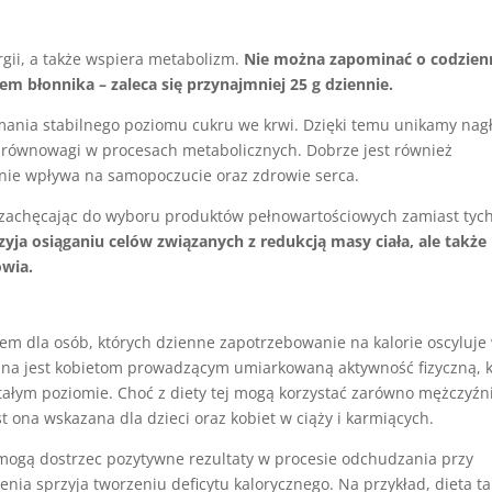
rgii, a także wspiera metabolizm.
Nie można zapominać o codzie
m błonnika – zaleca się przynajmniej 25 g dziennie.
mania stabilnego poziomu cukru we krwi. Dzięki temu unikamy nag
równowagi w procesach metabolicznych. Dobrze jest również
ywnie wpływa na samopoczucie oraz zdrowie serca.
 zachęcając do wyboru produktów pełnowartościowych zamiast tyc
rzyja osiąganiu celów związanych z redukcją masy ciała, ale także
owia.
m dla osób, których dzienne zapotrzebowanie na kalorie oscyluje
cana jest kobietom prowadzącym umiarkowaną aktywność fizyczną, 
ałym poziomie. Choć z diety tej mogą korzystać zarówno mężczyźni
t ona wskazana dla dzieci oraz kobiet w ciąży i karmiących.
 mogą dostrzec pozytywne rezultaty w procesie odchudzania przy
enia sprzyja tworzeniu deficytu kalorycznego. Na przykład, dieta ta