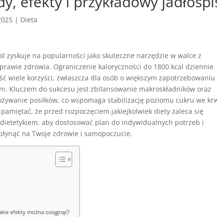
dy, efekty i przykładowy jadłospi
2025
|
Dieta
al zyskuje na popularności jako skuteczne narzędzie w walce z
prawie zdrowia. Ograniczenie kaloryczności do 1800 kcal dziennie
ść wiele korzyści, zwłaszcza dla osób o większym zapotrzebowaniu
m. Kluczem do sukcesu jest zbilansowanie makroskładników oraz
ożywanie posiłków, co wspomaga stabilizację poziomu cukru we krw
pamiętać, że przed rozpoczęciem jakiejkolwiek diety zaleca się
 dietetykiem, aby dostosować plan do indywidualnych potrzeb i
wpłynąć na Twoje zdrowie i samopoczucie.
?
jakie efekty można osiągnąć?