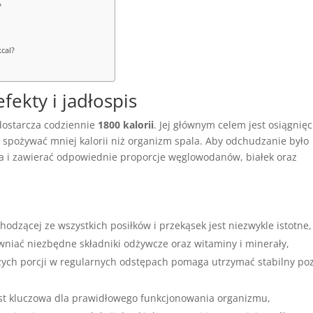
?
cal?
fekty i jadłospis
 dostarcza codziennie
1800 kalorii
. Jej głównym celem jest osiągnięc
y spożywać mniej kalorii niż organizm spala. Aby odchudzanie było
a i zawierać odpowiednie proporcje węglowodanów, białek oraz
odzącej ze wszystkich posiłków i przekąsek jest niezwykle istotne,
niać niezbędne składniki odżywcze oraz witaminy i minerały,
ych porcji w regularnych odstępach pomaga utrzymać stabilny po
est kluczowa dla prawidłowego funkcjonowania organizmu,