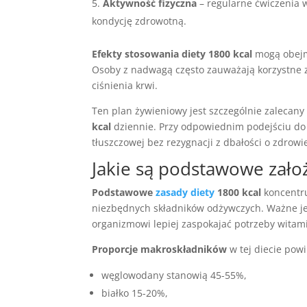
Aktywność fizyczna
– regularne ćwiczenia w
kondycję zdrowotną.
Efekty stosowania diety 1800 kcal
mogą obejm
Osoby z nadwagą często zauważają korzystne z
ciśnienia krwi.
Ten plan żywieniowy jest szczególnie zalecany
kcal
dziennie. Przy odpowiednim podejściu do ż
tłuszczowej bez rezygnacji z dbałości o zdrow
Jakie są podstawowe założ
Podstawowe
zasady diety
1800 kcal
koncentru
niezbędnych składników odżywczych. Ważne jes
organizmowi lepiej zaspokajać potrzeby witam
Proporcje makroskładników
w tej diecie pow
węglowodany stanowią 45-55%,
białko 15-20%,