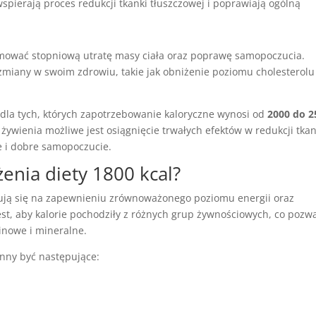
spierają proces redukcji tkanki tłuszczowej i poprawiają ogólną
ować stopniową utratę masy ciała oraz poprawę samopoczucia.
miany w swoim zdrowiu, takie jak obniżenie poziomu cholesterolu
 dla tych, których zapotrzebowanie kaloryczne wynosi od
2000 do 2
ywienia możliwe jest osiągnięcie trwałych efektów w redukcji tkan
ie i dobre samopoczucie.
enia diety 1800 kcal?
ją się na zapewnieniu zrównoważonego poziomu energii oraz
t, aby kalorie pochodziły z różnych grup żywnościowych, co pozw
inowe i mineralne.
inny być następujące: