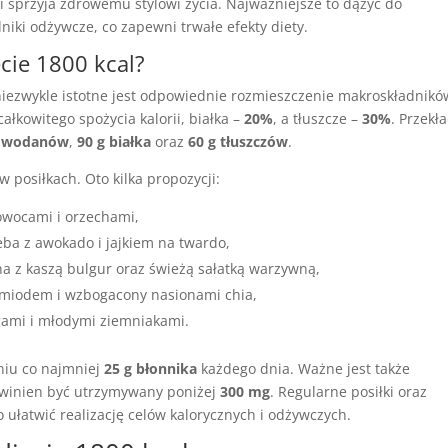
 sprzyja zdrowemu stylowi życia. Najważniejsze to dążyć do
iki odżywcze, co zapewni trwałe efekty diety.
ecie 1800 kcal?
niezwykle istotne jest odpowiednie rozmieszczenie makroskładnikó
łkowitego spożycia kalorii, białka –
20%
, a tłuszcze –
30%
. Przekł
lowodanów
,
90 g białka
oraz
60 g tłuszczów
.
 posiłkach. Oto kilka propozycji:
wocami i orzechami,
eba z awokado i jajkiem na twardo,
a z kaszą bulgur oraz świeżą sałatką warzywną,
 miodem i wzbogacony nasionami chia,
ami i młodymi ziemniakami.
niu co najmniej
25 g błonnika
każdego dnia. Ważne jest także
owinien być utrzymywany poniżej
300 mg
. Regularne posiłki oraz
 ułatwić realizację celów kalorycznych i odżywczych.