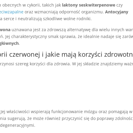
obecnych w cykorii, takich jak
laktony seskwiterpenowe
czy
zeciwzapalne
oraz wzmacniają odporność organizmu.
Antocyjany
 serce i neutralizują szkodliwe wolne rodniki.
rwona
uznawana jest za zdrowszą alternatywę dla wielu innych wa
. Jej charakterystyczny smak sprawia, że idealnie nadaje się zar
głównych
.
orii czerwonej i jakie mają korzyści zdrowot
przynosi szereg korzyści dla zdrowia. W jej składzie znajdziemy waż
z. Jej właściwości wspierają funkcjonowanie mózgu oraz pomagają w
nia sugerują, że może również przyczynić się do poprawy zdolnośc
odegeneracyjnymi.