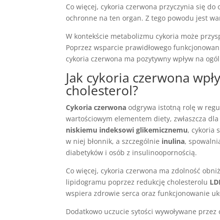
Co więcej, cykoria czerwona przyczynia się d
ochronne na ten organ. Z tego powodu jest wa
W kontekście metabolizmu cykoria może przys
Poprzez wsparcie prawidłowego funkcjonowani
cykoria czerwona ma pozytywny wpływ na ogól
Jak cykoria czerwona wpł
cholesterol?
Cykoria czerwona
odgrywa istotną rolę w regul
wartościowym elementem diety, zwłaszcza dla
niskiemu indeksowi glikemicznemu
, cykoria
w niej błonnik, a szczególnie
inulina
, spowalni
diabetyków i osób z insulinoopornością.
Co więcej, cykoria czerwona ma zdolność obniża
lipidogramu poprzez redukcję cholesterolu
LD
wspiera zdrowie serca oraz funkcjonowanie uk
Dodatkowo uczucie sytości wywoływane przez cy