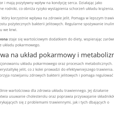
or i mają pozytywny wpływ na kondycję serca. Działając jako
ne rodniki, co obniża ryzyko wystąpienia schorzeń układu krążenia
 który korzystnie wpływa na zdrowie jelit. Pomaga w lepszym trawi
stu pożytecznych bakterii jelitowych. Regularne spożywanie inuli
u we krwi.
wona
staje się wartościowym dodatkiem do diety, wspierając zaró
nie układu pokarmowego.
ływa na układ pokarmowy i metaboliz
kcjonowaniu układu pokarmowego oraz procesach metabolicznych.
rystaltykę jelit, co z kolei prowadzi do efektywniejszego trawienia.
przyja rozwijaniu zdrowych bakterii jelitowych i pomaga regulować
ólnie wartościowa dla zdrowia układu trawiennego. Jej działanie
atwia usuwanie cholesterolu oraz poprawia przyswajanie składnik
ykających się z problemami trawiennymi, jak i tych dbających o