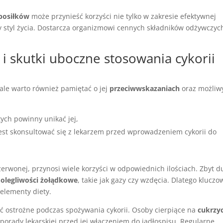
 posiłków
może przynieść korzyści nie tylko w zakresie efektywnej
y styl życia. Dostarcza organizmowi cennych składników odżywczych
 i skutki uboczne stosowania cykorii
 ale warto również pamiętać o jej
przeciwwskazaniach
oraz możliw
tych powinny unikać jej,
est skonsultować się z lekarzem przed wprowadzeniem cykorii do
zerwonej, przynosi wiele korzyści w odpowiednich ilościach. Zbyt d
olegliwości żołądkowe
, takie jak gazy czy wzdęcia. Dlatego kluczo
elementy diety.
 ostrożne podczas spożywania cykorii. Osoby cierpiące na
cukrzy
porady lekarskiej przed jej włączeniem do jadłospisu. Regularne