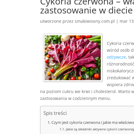
Cykoria czerwona – wł
zastosowanie w diecie
utworzone przez
smakiwiosny.com.pl
|
mar 13
Cykoria czerw
wśród osób d
odżywcze
, ta
różnorodność 
niskokalorycz
zredukować wa
wspiera zdro
na poziom cukru we krwi i cholesterol. Warto 
zastosowania w codziennym menu.
Spis treści
Czym jest cykoria czerwona i jakie ma właściw
Jakie są składniki aktywne cykorii czerwonej