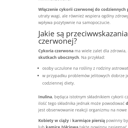
Włączenie cykorii czerwonej do codziennych
utraty wagi, ale również wspiera ogólny zdrow
wpływa pozytywnie na samopoczucie.
Jakie są przeciwwskazania
czerwonej?
Cykoria czerwona
ma wiele zalet dla zdrowia,
skutkach ubocznych
. Na przykład:
osoby uczulone na rośliny z rodziny astrowa
w przypadku problemów jelitowych dobrze j
codziennej diety.
Inulina
, będąca istotnym składnikiem cykorii c
ilość tego składnika jednak może powodować
d
jest obserwowanie reakcji organizmu na nowe 
Kobiety w ciąży
i
karmiące piersią
powinny być
lub
kamicę żółciową
także powinny zasięgnąć 