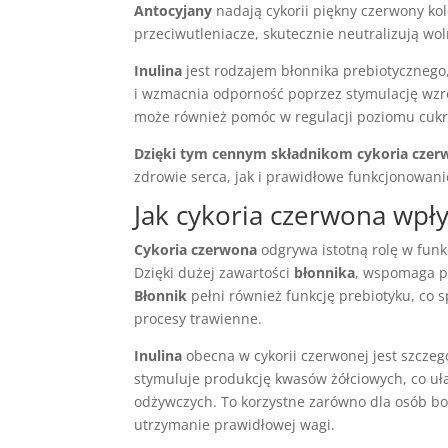
Antocyjany
nadają cykorii piękny czerwony kol
przeciwutleniacze, skutecznie neutralizują wol
Inulina
jest rodzajem błonnika prebiotycznego,
i wzmacnia odporność poprzez stymulację wzro
może również pomóc w regulacji poziomu cukr
Dzięki tym cennym składnikom cykoria czer
zdrowie serca, jak i prawidłowe funkcjonowa
Jak cykoria czerwona wp
Cykoria czerwona
odgrywa istotną rolę w fun
Dzięki dużej zawartości
błonnika
, wspomaga pe
Błonnik
pełni również funkcję prebiotyku, co s
procesy trawienne.
Inulina
obecna w cykorii czerwonej jest szczeg
stymuluje produkcję kwasów żółciowych, co uł
odżywczych. To korzystne zarówno dla osób bor
utrzymanie prawidłowej wagi.