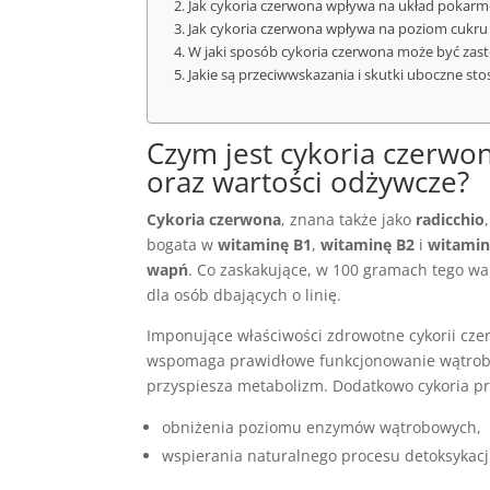
Jak cykoria czerwona wpływa na układ pokar
Jak cykoria czerwona wpływa na poziom cukru w
W jaki sposób cykoria czerwona może być zast
Jakie są przeciwwskazania i skutki uboczne st
Czym jest cykoria czerwon
oraz wartości odżywcze?
Cykoria czerwona
, znana także jako
radicchio
bogata w
witaminę B1
,
witaminę B2
i
witamin
wapń
. Co zaskakujące, w 100 gramach tego wa
dla osób dbających o linię.
Imponujące właściwości zdrowotne cykorii czer
wspomaga prawidłowe funkcjonowanie wątroby
przyspiesza metabolizm. Dodatkowo cykoria prz
obniżenia poziomu enzymów wątrobowych,
wspierania naturalnego procesu detoksykacj