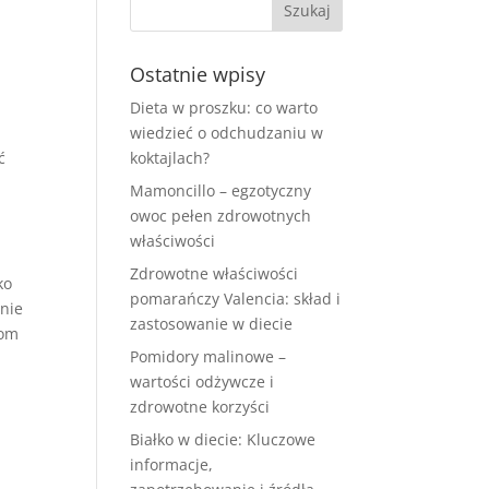
Ostatnie wpisy
Dieta w proszku: co warto
wiedzieć o odchudzaniu w
ć
koktajlach?
Mamoncillo – egzotyczny
owoc pełen zdrowotnych
właściwości
Zdrowotne właściwości
ko
pomarańczy Valencia: skład i
nie
zastosowanie w diecie
iom
Pomidory malinowe –
wartości odżywcze i
zdrowotne korzyści
Białko w diecie: Kluczowe
informacje,