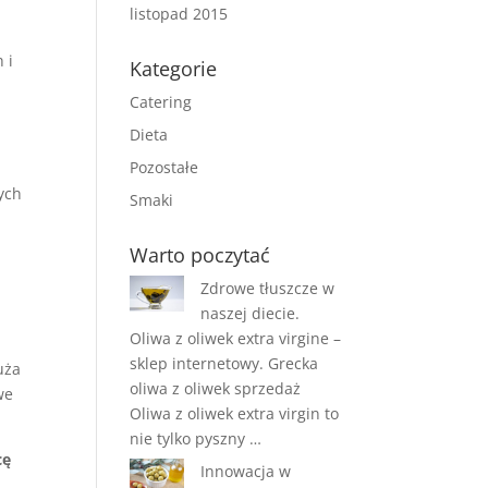
listopad 2015
 i
Kategorie
Catering
Dieta
Pozostałe
ych
Smaki
Warto poczytać
Zdrowe tłuszcze w
naszej diecie.
Oliwa z oliwek extra virgine –
sklep internetowy. Grecka
uża
oliwa z oliwek sprzedaż
we
Oliwa z oliwek extra virgin to
nie tylko pyszny …
cę
Innowacja w