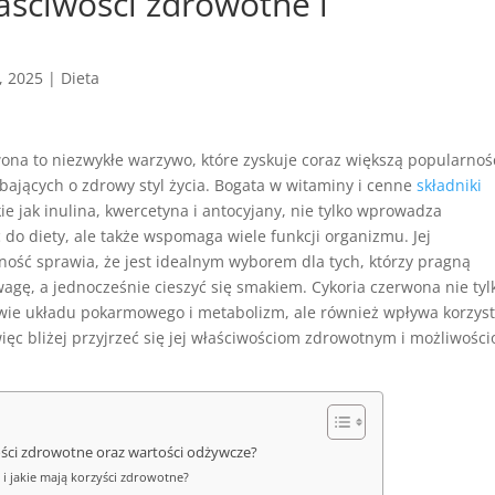
aściwości zdrowotne i
, 2025
|
Dieta
ona to niezwykłe warzywo, które zyskuje coraz większą popularnoś
bających o zdrowy styl życia. Bogata w witaminy i cenne
składniki
kie jak inulina, kwercetyna i antocyjany, nie tylko wprowadza
do diety, ale także wspomaga wiele funkcji organizmu. Jej
ność sprawia, że jest idealnym wyborem dla tych, którzy pragną
gę, a jednocześnie cieszyć się smakiem. Cykoria czerwona nie tyl
wie układu pokarmowego i metabolizm, ale również wpływa korzyst
więc bliżej przyjrzeć się jej właściwościom zdrowotnym i możliwośc
ości zdrowotne oraz wartości odżywcze?
 i jakie mają korzyści zdrowotne?