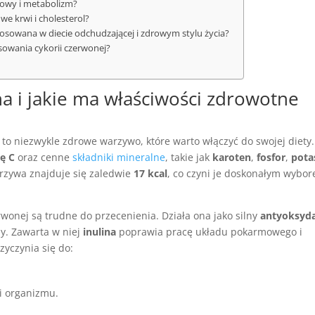
mowy i metabolizm?
e krwi i cholesterol?
osowana w diecie odchudzającej i zdrowym stylu życia?
osowania cykorii czerwonej?
a i jakie ma właściwości zdrowotne
, to niezwykle zdrowe warzywo, które warto włączyć do swojej diety.
ę C
oraz cenne
składniki mineralne
, takie jak
karoten
,
fosfor
,
pota
rzywa znajduje się zaledwie
17 kcal
, co czyni je doskonałym wybo
wonej są trudne do przecenienia. Działa ona jako silny
antyoksyd
. Zawarta w niej
inulina
poprawia pracę układu pokarmowego i
yczynia się do:
i organizmu.