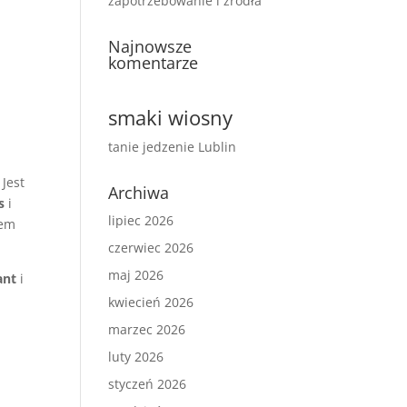
zapotrzebowanie i źródła
Najnowsze
komentarze
smaki wiosny
tanie jedzenie Lublin
 Jest
Archiwa
s
i
lipiec 2026
rem
czerwiec 2026
maj 2026
ant
i
kwiecień 2026
marzec 2026
luty 2026
styczeń 2026