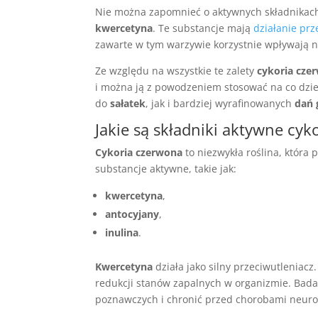
Nie można zapomnieć o aktywnych składnikach 
kwercetyna
. Te substancje mają
działanie pr
zawarte w tym warzywie korzystnie wpływają na
Ze względu na wszystkie te zalety
cykoria cze
i można ją z powodzeniem stosować na co dzień
do
sałatek
, jak i bardziej wyrafinowanych
dań 
Jakie są składniki aktywne cyk
Cykoria czerwona
to niezwykła roślina, która 
substancje aktywne, takie jak:
kwercetyna
,
antocyjany
,
inulina
.
Kwercetyna
działa jako silny przeciwutleniac
redukcji stanów zapalnych w organizmie. Bada
poznawczych i chronić przed chorobami neur