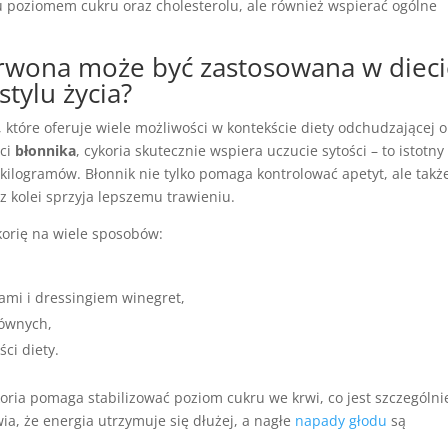
u poziomem cukru oraz cholesterolu, ale również wspierać ogólne
erwona może być zastosowana w diec
tylu życia?
 które oferuje wiele możliwości w kontekście diety odchudzającej o
ści
błonnika
, cykoria skutecznie wspiera uczucie sytości – to istotny
ilogramów. Błonnik nie tylko pomaga kontrolować apetyt, ale takż
o z kolei sprzyja lepszemu trawieniu.
orię na wiele sposobów:
ami i dressingiem winegret,
łównych,
ci diety.
oria pomaga stabilizować poziom cukru we krwi, co jest szczególni
ia, że energia utrzymuje się dłużej, a nagłe
napady głodu
są