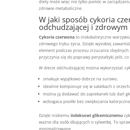
diety może więc nie tylko pomóc w zarządzani
zdrowie metaboliczne.
W jaki sposób cykoria cz
odchudzającej i zdrowym s
Cykoria czerwona
to niskokaloryczne warzywo,
zdrowego trybu życia. Dzięki wysokiej zawarto
element podczas procesu zrzucania zbędnych k
przyczynia się do poprawy perystaltyki jelit, c
W diecie odchudzającej można wykorzystać cyk
smakuje wyjątkowo dobrze na surowo,
idealnie komponuje się w sałatkach z orzech
można ją dodawać do zapiekanek lub dań g
wzbogaca posiłki bez zwiększania kalorycznoś
Dzięki niskiemu
indeksowi glikemicznemu
cyk
ważne dla osób dbających o sylwetkę. To spraw
minimalizowane.