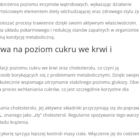
o obniżenia poziomu enzymów wątrobowych, wykazując działanie
rtościowym elementem diety odchudzającej oraz zdrowego stylu ży
pieszać procesy trawienne dzięki swoim aktywnym właściwościom.
a układu pokarmowego i redukcję stanów zapalnych w organizmie
ną kondycję metaboliczną.
ywa na poziom cukru we krwi i
acji poziomu cukru we krwi oraz cholesterolu, co czyni ją
 osób borykających się z problemami metabolicznymi. Dzięki swoj
 skutecznie wspomaga utrzymanie stabilnego poziomu glukozy. Ob
a proces wchłaniania cukrów, co jest szczególnie korzystne dla
nia cholesterolu. Jej aktywne składniki przyczyniają się do popra
L
, znanego jako „zły” cholesterol. Regularne spożywanie tego warz
ładu krążenia.
korię sprzyja lepszej kontroli masy ciała. Włączenie jej do codzie