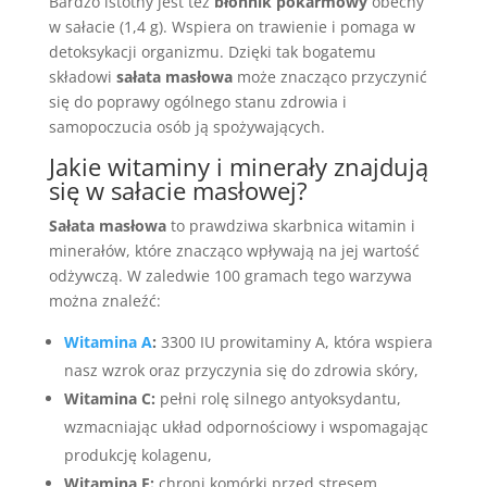
Bardzo istotny jest też
błonnik pokarmowy
obecny
w sałacie (1,4 g). Wspiera on trawienie i pomaga w
detoksykacji organizmu. Dzięki tak bogatemu
składowi
sałata masłowa
może znacząco przyczynić
się do poprawy ogólnego stanu zdrowia i
samopoczucia osób ją spożywających.
Jakie witaminy i minerały znajdują
się w sałacie masłowej?
Sałata masłowa
to prawdziwa skarbnica witamin i
minerałów, które znacząco wpływają na jej wartość
odżywczą. W zaledwie 100 gramach tego warzywa
można znaleźć:
Witamina A
:
3300 IU prowitaminy A, która wspiera
nasz wzrok oraz przyczynia się do zdrowia skóry,
Witamina C:
pełni rolę silnego antyoksydantu,
wzmacniając układ odpornościowy i wspomagając
produkcję kolagenu,
Witamina E:
chroni komórki przed stresem