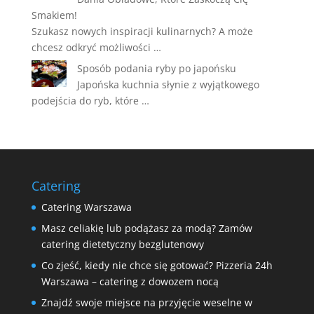
Smakiem!
Szukasz nowych inspiracji kulinarnych? A może
chcesz odkryć możliwości …
Sposób podania ryby po japońsku
Japońska kuchnia słynie z wyjątkowego
podejścia do ryb, które …
Catering
Catering Warszawa
Masz celiakię lub podążasz za modą? Zamów
catering dietetyczny bezglutenowy
Co zjeść, kiedy nie chce się gotować? Pizzeria 24h
Warszawa – catering z dowozem nocą
Znajdź swoje miejsce na przyjęcie weselne w