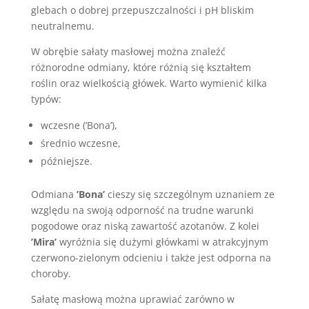
glebach o dobrej przepuszczalności i pH bliskim
neutralnemu.
W obrębie sałaty masłowej można znaleźć
różnorodne odmiany, które różnią się kształtem
roślin oraz wielkością główek. Warto wymienić kilka
typów:
wczesne (’Bona’),
średnio wczesne,
późniejsze.
Odmiana
’Bona’
cieszy się szczególnym uznaniem ze
względu na swoją odporność na trudne warunki
pogodowe oraz niską zawartość azotanów. Z kolei
’Mira’
wyróżnia się dużymi główkami w atrakcyjnym
czerwono-zielonym odcieniu i także jest odporna na
choroby.
Sałatę masłową można uprawiać zarówno w