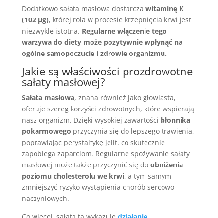
Dodatkowo sałata masłowa dostarcza
witaminę K
(102 µg)
, której rola w procesie krzepnięcia krwi jest
niezwykle istotna.
Regularne włączenie tego
warzywa do diety może pozytywnie wpłynąć na
ogólne samopoczucie i zdrowie organizmu.
Jakie są właściwości prozdrowotne
sałaty masłowej?
Sałata masłowa
, znana również jako głowiasta,
oferuje szereg korzyści zdrowotnych, które wspierają
nasz organizm. Dzięki wysokiej zawartości
błonnika
pokarmowego
przyczynia się do lepszego trawienia,
poprawiając perystaltykę jelit, co skutecznie
zapobiega zaparciom. Regularne spożywanie sałaty
masłowej może także przyczynić się do
obniżenia
poziomu cholesterolu we krwi
, a tym samym
zmniejszyć ryzyko wystąpienia chorób sercowo-
naczyniowych.
Co więcej, sałata ta wykazuje
działanie