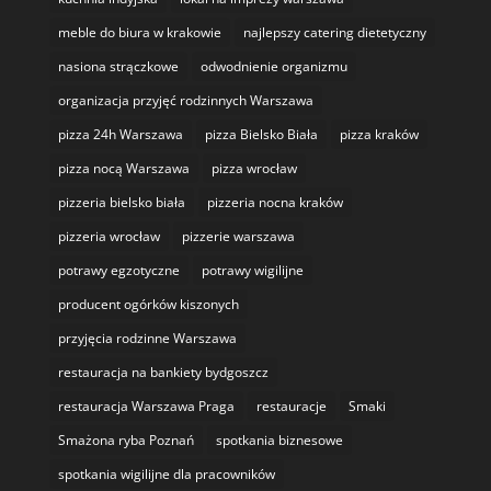
meble do biura w krakowie
najlepszy catering dietetyczny
nasiona strączkowe
odwodnienie organizmu
organizacja przyjęć rodzinnych Warszawa
pizza 24h Warszawa
pizza Bielsko Biała
pizza kraków
pizza nocą Warszawa
pizza wrocław
pizzeria bielsko biała
pizzeria nocna kraków
pizzeria wrocław
pizzerie warszawa
potrawy egzotyczne
potrawy wigilijne
producent ogórków kiszonych
przyjęcia rodzinne Warszawa
restauracja na bankiety bydgoszcz
restauracja Warszawa Praga
restauracje
Smaki
Smażona ryba Poznań
spotkania biznesowe
spotkania wigilijne dla pracowników