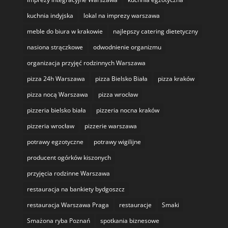
kuchnia indyjska
lokal na imprezy warszawa
meble do biura w krakowie
najlepszy catering dietetyczny
nasiona strączkowe
odwodnienie organizmu
organizacja przyjęć rodzinnych Warszawa
pizza 24h Warszawa
pizza Bielsko Biała
pizza kraków
pizza nocą Warszawa
pizza wrocław
pizzeria bielsko biała
pizzeria nocna kraków
pizzeria wrocław
pizzerie warszawa
potrawy egzotyczne
potrawy wigilijne
producent ogórków kiszonych
przyjęcia rodzinne Warszawa
restauracja na bankiety bydgoszcz
restauracja Warszawa Praga
restauracje
Smaki
Smażona ryba Poznań
spotkania biznesowe