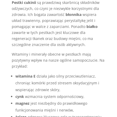
Pestki cukinii
są prawdziwą skarbnicą składników
odżywczych, co czyni je niezwykle korzystnymi dla
zdrowia. Ich bogata zawartość
błonnika
wspiera
układ trawienny, poprawiając perystaltykę jelit i
pomagając w walce z zaparciami. Ponadto
białko
zawarte w tych pestkach jest kluczowe dla
regeneracji tkanek oraz budowy mięśni, co ma
szczególne znaczenie dla osób aktywnych.
Witaminy i minerały obecne w pestkach mają
pozytywny wpływ na nasze ogólne samopoczucie. Na
przykład:
witamina E
działa jako silny przeciwutleniacz,
chroniąc komórki przed stresem oksydacyjnym i
wspierając zdrowie skóry,
cynk
wzmacnia system odpornościowy,
magnez
jest niezbędny do prawidłowego
funkcjonowania mięśni i nerwów,
żelazo
odgrywa kluczową rolę w transportowaniu