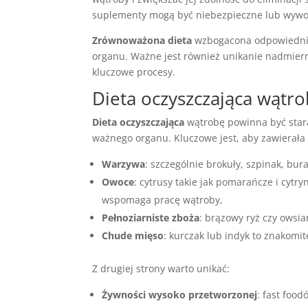
suplementy mogą być niebezpieczne lub wywoł
Zrównoważona dieta
wzbogacona odpowiednim
organu. Ważne jest również unikanie nadmierne
kluczowe procesy.
Dieta oczyszczająca wątrob
Dieta oczyszczająca
wątrobę powinna być star
ważnego organu. Kluczowe jest, aby zawierała 
Warzywa
: szczególnie brokuły, szpinak, bu
Owoce
: cytrusy takie jak pomarańcze i cytr
wspomaga pracę wątroby,
Pełnoziarniste zboża
: brązowy ryż czy owsi
Chude mięso
: kurczak lub indyk to znakomit
Z drugiej strony warto unikać:
Żywności wysoko przetworzonej
: fast foo