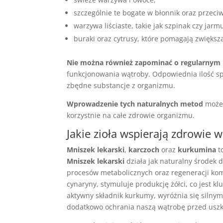
szczególnie te bogate w błonnik oraz przeci
warzywa liściaste, takie jak szpinak czy jarm
buraki oraz cytrusy, które pomagają zwiększ
Nie można również zapominać o regularnym
funkcjonowania wątroby. Odpowiednia ilość s
zbędne substancje z organizmu.
Wprowadzenie tych naturalnych metod
może 
korzystnie na całe zdrowie organizmu.
Jakie zioła wspierają zdrowie 
Mniszek lekarski
,
karczoch
oraz
kurkumina
t
Mniszek lekarski
działa jak naturalny środek 
procesów metabolicznych oraz regeneracji ko
cynaryny, stymuluje produkcję żółci, co jest 
aktywny składnik kurkumy, wyróżnia się silny
dodatkowo ochrania naszą wątrobę przed usz