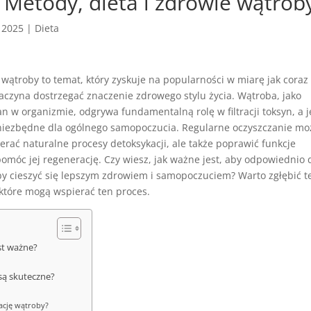
 Metody, dieta i zdrowie wątrob
, 2025
|
Dieta
wątroby to temat, który zyskuje na popularności w miarę jak coraz
aczyna dostrzegać znaczenie zdrowego stylu życia. Wątroba, jako
n w organizmie, odgrywa fundamentalną rolę w filtracji toksyn, a j
 niezbędne dla ogólnego samopoczucia. Regularne oczyszczanie mo
ierać naturalne procesy detoksykacji, ale także poprawić funkcje
omóc jej regenerację. Czy wiesz, jak ważne jest, aby odpowiednio
 by cieszyć się lepszym zdrowiem i samopoczuciem? Warto zgłębić 
 które mogą wspierać ten proces.
est ważne?
są skuteczne?
ację wątroby?