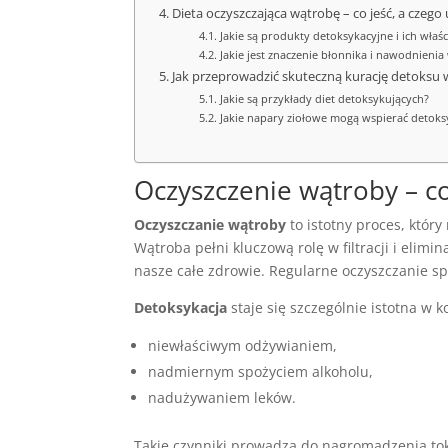
Dieta oczyszczająca wątrobę – co jeść, a czego
Jakie są produkty detoksykacyjne i ich właś
Jakie jest znaczenie błonnika i nawodnieni
Jak przeprowadzić skuteczną kurację detoksu
Jakie są przykłady diet detoksykujących?
Jakie napary ziołowe mogą wspierać detoks
Oczyszczenie wątroby – co 
Oczyszczanie wątroby
to istotny proces, któr
Wątroba pełni kluczową rolę w filtracji i elim
nasze całe zdrowie. Regularne oczyszczanie sp
Detoksykacja
staje się szczególnie istotna w k
niewłaściwym odżywianiem,
nadmiernym spożyciem alkoholu,
nadużywaniem leków.
Takie czynniki prowadzą do nagromadzenia to