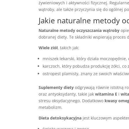
żywieniowych i aktywności fizycznej. Regularn
wątroby, ale także przyczynia się do ogólnej 
Jakie naturalne metody o
Naturalne metody oczyszczania wątroby
opie
dobranej diety. Te składniki wspierają proces
Wiele ziół
, takich jak:
mniszek lekarski, który działa moczopędnie,
karczoch, który pobudza produkcję żółci, co 
ostropest plamisty, znany ze swoich właści
Suplementy diety
odgrywają równie istotną ro
oraz antyoksydanty, takie jak
witamina E
i
wit
stresu oksydacyjnego. Dodatkowo
kwasy omeg
metabolizm.
Dieta detoksykacyjna
jest kluczowym aspektem
świeże warzywa i owoce,