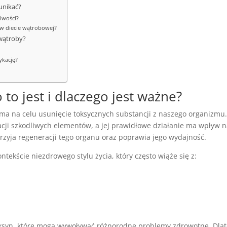
 unikać?
ciwości?
a w diecie wątrobowej?
 wątroby?
ykację?
to jest i dlaczego jest ważne?
y ma na celu usunięcie toksycznych substancji z naszego organizmu
inacji szkodliwych elementów, a jej prawidłowe działanie ma wpływ 
rzyja regeneracji tego organu oraz poprawia jego wydajność.
ontekście niezdrowego stylu życia, który często wiąże się z:
ksyn, które mogą wywoływać różnorodne problemy zdrowotne. Dla