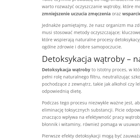
warto rozważyć oczyszczanie wątroby, które mo
zmniejszenie uczucia zmęczenia
oraz
wsparci
Jednakże pamiętajmy, że nasz organizm ma zd
musi stosować metody oczyszczające; kluczowe
które wspierają naturalne procesy detoksykac
ogólne zdrowie i dobre samopoczucie.
Detoksykacja wątroby – n
Detoksykacja wątroby
to istotny proces, w k
pełni rolę naturalnego filtru, neutralizując s
pochodzące z zewnątrz, takie jak alkohol czy l
odpowiednią dietę.
Podczas tego procesu niezwykle ważne jest, a
eliminację toksycznych substancji. Picie odpo
znacząco wpływa na efektywność pracy wątroby
błonnik i witaminy, również pomaga w usuwan
Pierwsze efekty detoksykacji mogą być zauwa