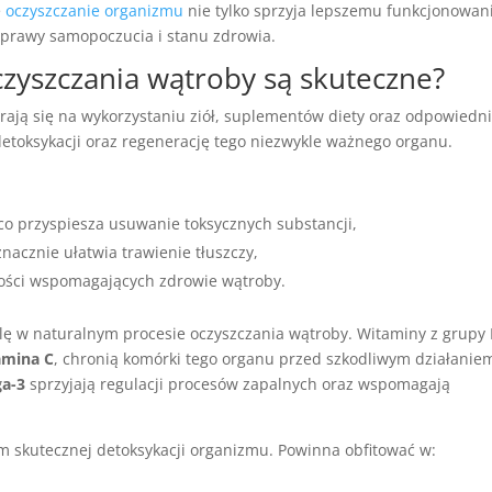
e
oczyszczanie organizmu
nie tylko sprzyja lepszemu funkcjonowan
poprawy samopoczucia i stanu zdrowia.
czyszczania wątroby są skuteczne?
rają się na wykorzystaniu ziół, suplementów diety oraz odpowiedn
 detoksykacji oraz regenerację tego niezwykle ważnego organu.
 co przyspiesza usuwanie toksycznych substancji,
znacznie ułatwia trawienie tłuszczy,
wości wspomagających zdrowie wątroby.
lę w naturalnym procesie oczyszczania wątroby. Witaminy z grupy
amina C
, chronią komórki tego organu przed szkodliwym działanie
a-3
sprzyjają regulacji procesów zapalnych oraz wspomagają
 skutecznej detoksykacji organizmu. Powinna obfitować w: