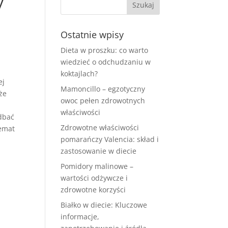
y
Ostatnie wpisy
Dieta w proszku: co warto
wiedzieć o odchudzaniu w
koktajlach?
ej
Mamoncillo – egzotyczny
że
owoc pełen zdrowotnych
właściwości
 dbać
Zdrowotne właściwości
temat
pomarańczy Valencia: skład i
zastosowanie w diecie
Pomidory malinowe –
wartości odżywcze i
zdrowotne korzyści
Białko w diecie: Kluczowe
informacje,