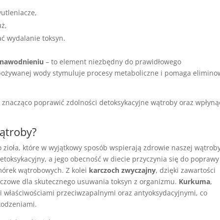
wutleniacze,
uż,
ać wydalanie toksyn.
 nawodnieniu
– to element niezbędny do prawidłowego
pożywanej wody stymuluje procesy metaboliczne i pomaga elimino
znacząco poprawić zdolności detoksykacyjne wątroby oraz wpłyną
wątroby?
o zioła, które w wyjątkowy sposób wspierają zdrowie naszej wątroby
detoksykacyjny, a jego obecność w diecie przyczynia się do poprawy
mórek wątrobowych. Z kolei
karczoch zwyczajny
, dzięki zawartości
kluczowe dla skutecznego usuwania toksyn z organizmu.
Kurkuma
,
mi właściwościami przeciwzapalnymi oraz antyoksydacyjnymi, co
kodzeniami.