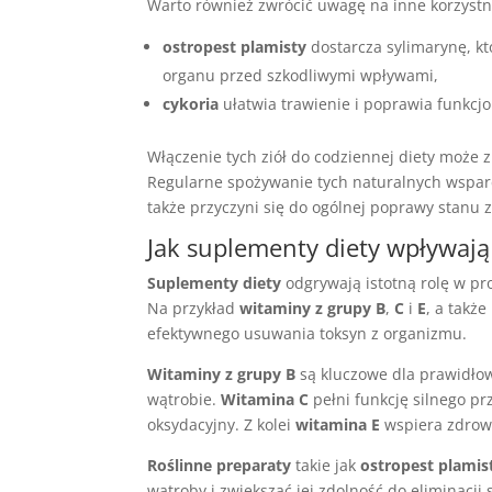
Warto również zwrócić uwagę na inne korzystne 
ostropest plamisty
dostarcza sylimarynę, kt
organu przed szkodliwymi wpływami,
cykoria
ułatwia trawienie i poprawia funkc
Włączenie tych ziół do codziennej diety może 
Regularne spożywanie tych naturalnych wspar
także przyczyni się do ogólnej poprawy stanu 
Jak suplementy diety wpływają
Suplementy diety
odgrywają istotną rolę w pro
Na przykład
witaminy z grupy B
,
C
i
E
, a także
efektywnego usuwania toksyn z organizmu.
Witaminy z grupy B
są kluczowe dla prawidło
wątrobie.
Witamina C
pełni funkcję silnego pr
oksydacyjny. Z kolei
witamina E
wspiera zdrowi
Roślinne preparaty
takie jak
ostropest plamis
wątroby i zwiększać jej zdolność do eliminacji