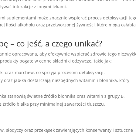
ywać interakcje z innymi lekami.
i suplementami może znacznie wspierać proces detoksykacji teg
j ilości alkoholu oraz przetworzonej żywności, które mogą osłabia
ę – co jeść, a czego unikać?
annie opracowana, aby efektywnie wspierać zdrowie tego niezwykl
produkty bogate w cenne składniki odżywcze, takie jak:
raki oraz marchew, co sprzyja procesom detoksykacji,
yny oraz jabłka dostarczają niezbędnych witamin i błonnika, który
anka stanowią świetne źródło błonnika oraz witamin z grupy B,
e źródło białka przy minimalnej zawartości tłuszczu.
dów, słodyczy oraz przekąsek zawierających konserwanty i sztuczne