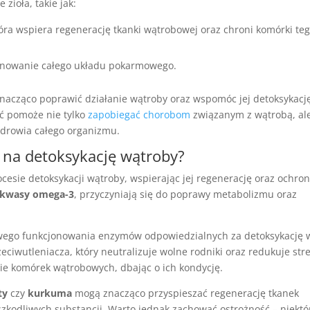
zioła, takie jak:
óra wspiera regenerację tkanki wątrobowej oraz chroni komórki te
jonowanie całego układu pokarmowego.
znacząco poprawić działanie wątroby oraz wspomóc jej detoksykacj
ć pomoże nie tylko
zapobiegać chorobom
związanym z wątrobą, al
zdrowia całego organizmu.
 na detoksykację wątroby?
cesie detoksykacji wątroby, wspierając jej regenerację oraz ochron
kwasy omega-3
, przyczyniają się do poprawy metabolizmu oraz
wego funkcjonowania enzymów odpowiedzialnych za detoksykację 
zeciwutleniacza, który neutralizuje wolne rodniki oraz redukuje str
e komórek wątrobowych, dbając o ich kondycję.
ty
czy
kurkuma
mogą znacząco przyspieszać regenerację tkanek
 szkodliwych substancji. Warto jednak zachować ostrożność – niektó