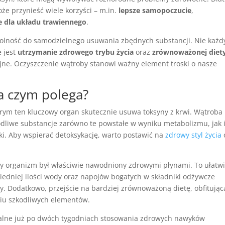
że przynieść wiele korzyści – m.in.
lepsze samopoczucie
,
e dla układu trawiennego
.
olność do samodzielnego usuwania zbędnych substancji. Nie każd
 jest
utrzymanie zdrowego trybu życia
oraz
zrównoważonej diet
yjne. Oczyszczenie wątroby stanowi ważny element troski o nasze
a czym polega?
tórym ten kluczowy organ skutecznie usuwa toksyny z krwi. Wątroba
zkodliwe substancje zarówno te powstałe w wyniku metabolizmu, jak 
eki. Aby wspierać detoksykację, warto postawić na
zdrowy styl życia
by organizm był właściwie nawodniony zdrowymi płynami. To ułatw
wiedniej ilości wody oraz napojów bogatych w składniki odżywcze
. Dodatkowo, przejście na bardziej zrównoważoną dietę, obfitując
iu szkodliwych elementów.
żalne już po dwóch tygodniach stosowania zdrowych nawyków