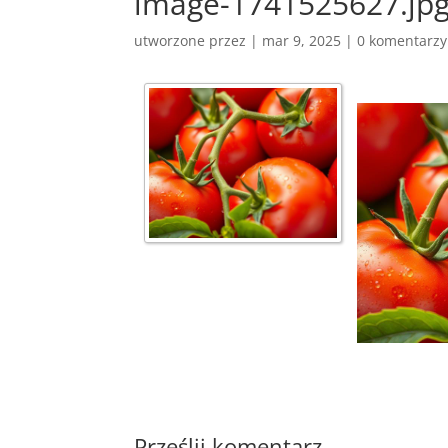
image-1741525627.jp
utworzone przez
|
mar 9, 2025
|
0 komentarzy
Prześlij komentarz