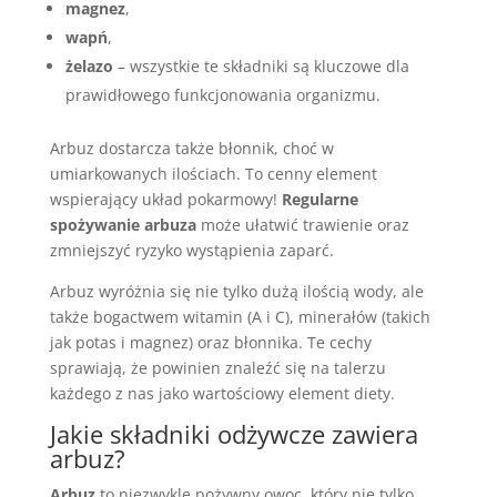
magnez
,
wapń
,
żelazo
– wszystkie te składniki są kluczowe dla
prawidłowego funkcjonowania organizmu.
Arbuz dostarcza także błonnik, choć w
umiarkowanych ilościach. To cenny element
wspierający układ pokarmowy!
Regularne
spożywanie arbuza
może ułatwić trawienie oraz
zmniejszyć ryzyko wystąpienia zaparć.
Arbuz wyróżnia się nie tylko dużą ilością wody, ale
także bogactwem witamin (A i C), minerałów (takich
jak potas i magnez) oraz błonnika. Te cechy
sprawiają, że powinien znaleźć się na talerzu
każdego z nas jako wartościowy element diety.
Jakie składniki odżywcze zawiera
arbuz?
Arbuz
to niezwykle pożywny owoc, który nie tylko