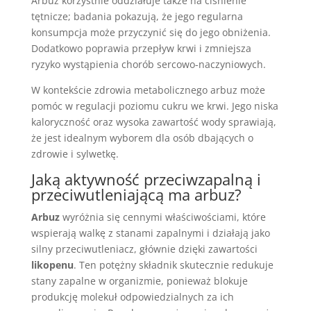
Arbuz korzystnie oddziałuje także na ciśnienie
tętnicze; badania pokazują, że jego regularna
konsumpcja może przyczynić się do jego obniżenia.
Dodatkowo poprawia przepływ krwi i zmniejsza
ryzyko wystąpienia chorób sercowo-naczyniowych.
W kontekście zdrowia metabolicznego arbuz może
pomóc w regulacji poziomu cukru we krwi. Jego niska
kaloryczność oraz wysoka zawartość wody sprawiają,
że jest idealnym wyborem dla osób dbających o
zdrowie i sylwetkę.
Jaką aktywność przeciwzapalną i
przeciwutleniającą ma arbuz?
Arbuz
wyróżnia się cennymi właściwościami, które
wspierają walkę z stanami zapalnymi i działają jako
silny przeciwutleniacz, głównie dzięki zawartości
likopenu
. Ten potężny składnik skutecznie redukuje
stany zapalne w organizmie, ponieważ blokuje
produkcję molekuł odpowiedzialnych za ich