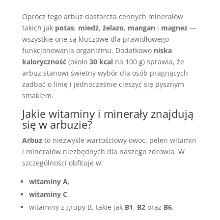
Oprócz tego arbuz dostarcza cennych minerałów
takich jak
potas
,
miedź
,
żelazo
,
mangan
i
magnez
—
wszystkie one są kluczowe dla prawidłowego
funkcjonowania organizmu. Dodatkowo
niska
kaloryczność
(około
30 kcal
na 100 g) sprawia, że
arbuz stanowi świetny wybór dla osób pragnących
zadbać o linię i jednocześnie cieszyć się pysznym
smakiem.
Jakie witaminy i minerały znajdują
się w arbuzie?
Arbuz
to niezwykle wartościowy owoc, pełen witamin
i minerałów niezbędnych dla naszego zdrowia. W
szczególności obfituje w:
witaminy A
,
witaminy C
,
witaminy z grupy B, takie jak
B1
,
B2
oraz
B6
.