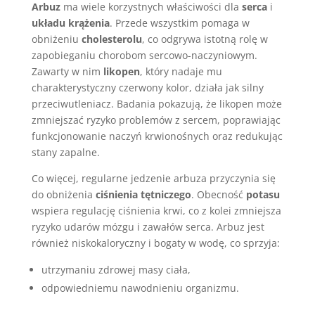
Arbuz
ma wiele korzystnych właściwości dla
serca
i
układu krążenia
. Przede wszystkim pomaga w
obniżeniu
cholesterolu
, co odgrywa istotną rolę w
zapobieganiu chorobom sercowo-naczyniowym.
Zawarty w nim
likopen
, który nadaje mu
charakterystyczny czerwony kolor, działa jak silny
przeciwutleniacz. Badania pokazują, że likopen może
zmniejszać ryzyko problemów z sercem, poprawiając
funkcjonowanie naczyń krwionośnych oraz redukując
stany zapalne.
Co więcej, regularne jedzenie arbuza przyczynia się
do obniżenia
ciśnienia tętniczego
. Obecność
potasu
wspiera regulację ciśnienia krwi, co z kolei zmniejsza
ryzyko udarów mózgu i zawałów serca. Arbuz jest
również niskokaloryczny i bogaty w wodę, co sprzyja:
utrzymaniu zdrowej masy ciała,
odpowiedniemu nawodnieniu organizmu.