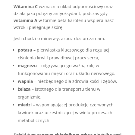
Witamina C
wzmacnia układ odpornościowy oraz
działa jako potężny antyoksydant, podczas gdy
witamina A
w formie beta-karotenu wspiera nasz
wzrok i pielęgnuje skórę.
Jeśli chodzi o minerały, arbuz dostarcza nam:
potasu
– pierwiastka kluczowego dla regulacji
ciśnienia krwi i prawidłowej pracy serca,
magnezu
– odgrywającego ważną rolę w
funkcjonowaniu mięśni oraz układu nerwowego,
wapnia
– niezbędnego dla zdrowia kości i zębów,
żelaza
– istotnego dla transportu tlenu w
organizmie,
miedzi
– wspomagającej produkcję czerwonych
krwinek oraz uczestniczącej w wielu procesach
metabolicznych.
Dzięki tym cennym składnikom arbuz nie tylko gasi