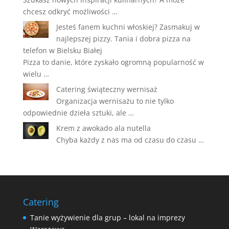
chcesz odkryć możliwości …
Jesteś fanem kuchni włoskiej? Zasmakuj w
najlepszej pizzy. Tania i dobra pizza na
telefon w Bielsku Białej
Pizza to danie, które zyskało ogromną popularność w
wielu …
Catering świąteczny wernisaż
Organizacja wernisażu to nie tylko
odpowiednie dzieła sztuki, ale …
Krem z awokado ala nutella
Chyba każdy z nas ma od czasu do czasu …
Catering
Tanie wyżywienie dla grup – lokal na imprezy