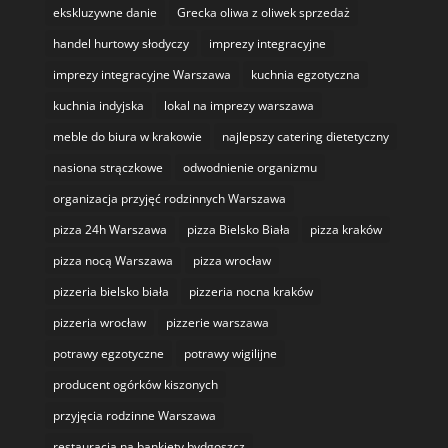
ekskluzywne danie
Grecka oliwa z oliwek sprzedaż
handel hurtowy słodyczy
imprezy integracyjne
imprezy integracyjne Warszawa
kuchnia egzotyczna
kuchnia indyjska
lokal na imprezy warszawa
meble do biura w krakowie
najlepszy catering dietetyczny
nasiona strączkowe
odwodnienie organizmu
organizacja przyjęć rodzinnych Warszawa
pizza 24h Warszawa
pizza Bielsko Biała
pizza kraków
pizza nocą Warszawa
pizza wrocław
pizzeria bielsko biała
pizzeria nocna kraków
pizzeria wrocław
pizzerie warszawa
potrawy egzotyczne
potrawy wigilijne
producent ogórków kiszonych
przyjęcia rodzinne Warszawa
restauracja na bankiety bydgoszcz