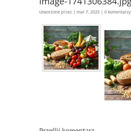
image-1741306384.jp
utworzone przez
|
mar 7, 2025
|
0 komentarzy
Prześlij komentarz