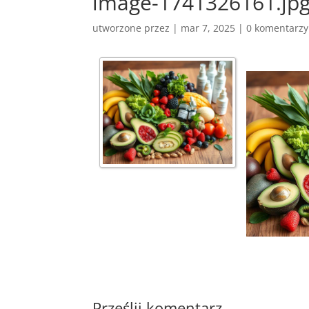
image-1741326161.jp
utworzone przez
|
mar 7, 2025
|
0 komentarzy
Prześlij komentarz