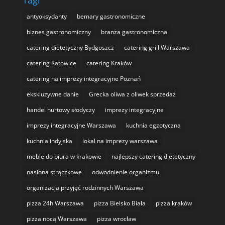
Tagi
antyoksydanty
bemary gastronomiczne
biznes gastronomiczny
branża gastronomiczna
catering dietetyczny Bydgoszcz
catering grill Warszawa
catering Katowice
catering Kraków
catering na imprezy integracyjne Poznań
ekskluzywne danie
Grecka oliwa z oliwek sprzedaż
handel hurtowy słodyczy
imprezy integracyjne
imprezy integracyjne Warszawa
kuchnia egzotyczna
kuchnia indyjska
lokal na imprezy warszawa
meble do biura w krakowie
najlepszy catering dietetyczny
nasiona strączkowe
odwodnienie organizmu
organizacja przyjęć rodzinnych Warszawa
pizza 24h Warszawa
pizza Bielsko Biała
pizza kraków
pizza nocą Warszawa
pizza wrocław