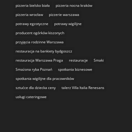
pizzeria bielsko biała
pizzeria nocna kraków
pizzeria wrocław
pizzerie warszawa
potrawy egzotyczne
potrawy wigilijne
producent ogórków kiszonych
przyjęcia rodzinne Warszawa
restauracja na bankiety bydgoszcz
restauracja Warszawa Praga
restauracje
Smaki
Smażona ryba Poznań
spotkania biznesowe
spotkania wigilijne dla pracowników
sztućce dla dziecka ceny
talerz Villa Italia Renesans
usługi cateringowe