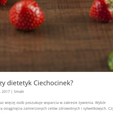
zy dietetyk Ciechocinek?
, 2017
|
Smaki
az więcej osób poszukuje wsparcia w zakresie żywienia. Wybór
a osiągnięcia zamierzonych celów zdrowotnych i sylwetkowych. Cz