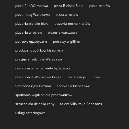
pizza 24h Warszawa
pizza Bielsko Biała
pizza kraków
pizza nocą Warszawa
pizza wrocław
pizzeria bielsko biała
pizzeria nocna kraków
pizzeria wrocław
pizzerie warszawa
potrawy egzotyczne
potrawy wigilijne
producent ogórków kiszonych
przyjęcia rodzinne Warszawa
restauracja na bankiety bydgoszcz
restauracja Warszawa Praga
restauracje
Smaki
Smażona ryba Poznań
spotkania biznesowe
spotkania wigilijne dla pracowników
sztućce dla dziecka ceny
talerz Villa Italia Renesans
usługi cateringowe