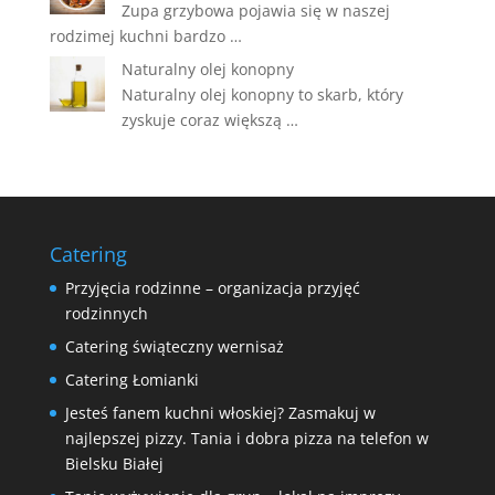
Zupa grzybowa pojawia się w naszej
rodzimej kuchni bardzo …
Naturalny olej konopny
Naturalny olej konopny to skarb, który
zyskuje coraz większą …
Catering
Przyjęcia rodzinne – organizacja przyjęć
rodzinnych
Catering świąteczny wernisaż
Catering Łomianki
Jesteś fanem kuchni włoskiej? Zasmakuj w
najlepszej pizzy. Tania i dobra pizza na telefon w
Bielsku Białej