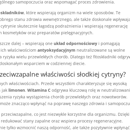
ogólnego samopoczucia oraz wspomagać proces zdrowienia.
toskładników
, które wspierają organizm na wiele sposobów. Te
dobrego stanu zdrowia wewnętrznego, ale także doskonale wpływaj
j cytrynie skutecznie łagodzą podrażnienia i wspierają regenerację
em kosmetyków oraz preparatów pielęgnacyjnych.
eszcze dalej – wspierają one
układ odpornościowy
i pomagają
i ich właściwościom
antyoksydacyjnym
neutralizowane są wolne
a ryzyka wielu przewlekłych chorób. Dlatego też fitoskładniki odgry
 doskonałym wsparciem w codziennej diecie.
rzeciwzapalne właściwości słodkiej cytryny?
nych właściwościach. Przede wszystkim charakteryzuje się wysoką
h jak
limonen
.
Witamina C
odgrywa kluczową rolę w neutralizowan
jszenia ryzyka wystąpienia chorób przewlekłych oraz nowotworów.
może znacząco wpłynąć na poprawę naszego zdrowia i samopoczu
 przeciwzapalne, co jest niezwykle korzystne dla organizmu. Dzięki
redukować stany zapalne oraz wspiera procesy regeneracyjne.
 nie tylko wzmocnić naszą odporność, ale także pozytywnie wpłynąć