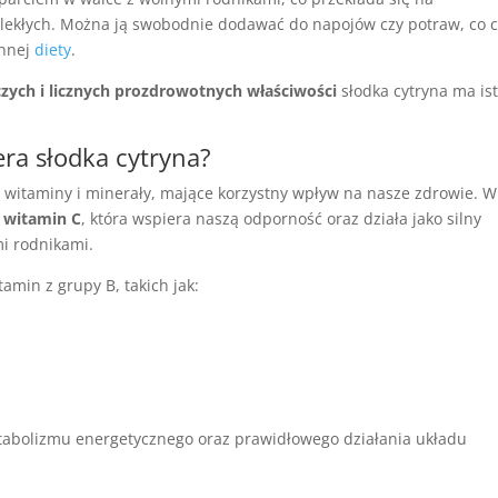
lekłych. Można ją swobodnie dodawać do napojów czy potraw, co c
ennej
diety
.
ych i licznych prozdrowotnych właściwości
słodka cytryna ma is
era słodka cytryna?
e witaminy i minerały, mające korzystny wpływ na nasze zdrowie. W
ą
witamin C
, która wspiera naszą odporność oraz działa jako silny
i rodnikami.
amin z grupy B, takich jak:
tabolizmu energetycznego oraz prawidłowego działania układu