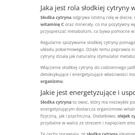
Jaka jest rola słodkiej cytryny
Słodka cytryna
odgrywa istotną rolę w diecie
witaminę C
oraz minerały, co ma pozytywny w
przyspieszać metabolizm, co bywa pomocne w
Regularne spożywanie słodkiej cytryny pomaga
układu pokarmowego. Dzięki temu poprawia s
cytryny działa jak naturalny stymulator metab
Włączenie słodkiej cytryny do codziennego jadłos
detoksykujące i energetyzujące właściwości 
organizmu
.
Jakie jest energetyzujące i usp
Słodka cytryna
to owoc, który ma niezwykle p
energetyzującym dostarcza organizmowi witaln
fizyczną, jak i psychiczną. Dodatkowo,
olejek 
przydatne w walce ze stresem i napięciem em
Te cechy sprawiają, że
słodka cytryna
idealnie