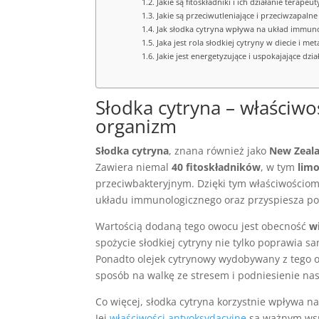
Jakie są fitoskładniki i ich działanie terapeu
Jakie są przeciwutleniające i przeciwzapalne
Jak słodka cytryna wpływa na układ immun
Jaka jest rola słodkiej cytryny w diecie i me
Jakie jest energetyzujące i uspokajające dzia
Słodka cytryna – właściw
organizm
Słodka cytryna
, znana również jako
New Zeal
Zawiera niemal
40 fitoskładników
, w tym
lim
przeciwbakteryjnym. Dzięki tym właściwościo
układu immunologicznego oraz przyspiesza po
Wartością dodaną tego owocu jest obecność
w
spożycie słodkiej cytryny nie tylko poprawia 
Ponadto olejek cytrynowy wydobywany z tego ow
sposób na walkę ze stresem i podniesienie nas
Co więcej, słodka cytryna korzystnie wpływa n
Jej
właściwości antyoksydacyjne
są ważnym wspa