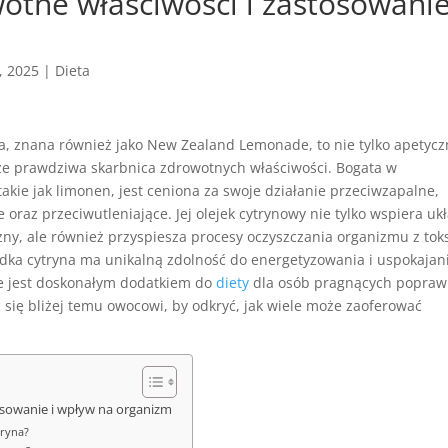
wotne właściwości i zastosowani
, 2025
|
Dieta
na, znana również jako New Zealand Lemonade, to nie tylko apetycz
kże prawdziwa skarbnica zdrowotnych właściwości. Bogata w
, takie jak limonen, jest ceniona za swoje działanie przeciwzapalne,
 oraz przeciwutleniające. Jej olejek cytrynowy nie tylko wspiera uk
ny, ale również przyspiesza procesy oczyszczania organizmu z tok
odka cytryna ma unikalną zdolność do energetyzowania i uspokajan
że jest doskonałym dodatkiem do
diety
dla osób pragnących popraw
 się bliżej temu owocowi, by odkryć, jak wiele może zaoferować
osowanie i wpływ na organizm
tryna?