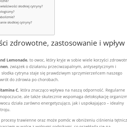
tyczne?
 właściwości słodkiej cytryny?
ologiczny?
tabolizmie?
łanie słodkiej cytryny?
ości zdrowotne, zastosowanie i wpływ
and Lemonade
, to owoc, który kryje w sobie wiele korzyści zdrowot
onen
, związek o działaniu przeciwzapalnym, antyseptycznym i
m słodka cytryna staje się prawdziwym sprzymierzeńcem naszego
wrót do zdrowia po chorobach.
itamina C
, która znacząco wpływa na naszą odporność. Regularne
samopoczucie, ale także skutecznie wspomaga detoksykację organiz
ocu działa zarówno energetyzująco, jak i uspokajająco – idealny
troju.
a procesy trawienne oraz może pomóc w obniżeniu ciśnienia tętnic
rciem w walce z wolnymi rodnikami, co przekłada się na