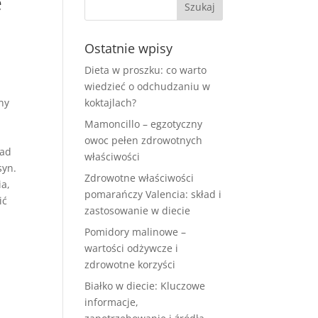
e
Ostatnie wpisy
Dieta w proszku: co warto
wiedzieć o odchudzaniu w
ny
koktajlach?
Mamoncillo – egzotyczny
owoc pełen zdrowotnych
ład
właściwości
syn.
Zdrowotne właściwości
ia,
pomarańczy Valencia: skład i
ić
zastosowanie w diecie
Pomidory malinowe –
wartości odżywcze i
zdrowotne korzyści
Białko w diecie: Kluczowe
informacje,