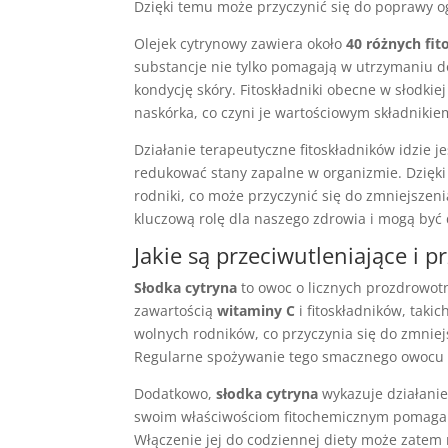
Dzięki temu może przyczynić się do poprawy 
Olejek cytrynowy zawiera około
40 różnych fi
substancje nie tylko pomagają w utrzymaniu 
kondycję skóry. Fitoskładniki obecne w słodkie
naskórka, co czyni je wartościowym składniki
Działanie terapeutyczne fitoskładników idzie j
redukować stany zapalne w organizmie. Dzięk
rodniki, co może przyczynić się do zmniejszeni
kluczową rolę dla naszego zdrowia i mogą być
Jakie są przeciwutleniające i p
Słodka cytryna
to owoc o licznych prozdrowot
zawartością
witaminy C
i fitoskładników, takic
wolnych rodników, co przyczynia się do zmnie
Regularne spożywanie tego smacznego owocu 
Dodatkowo,
słodka cytryna
wykazuje działanie
swoim właściwościom fitochemicznym pomaga 
Włączenie jej do codziennej diety może zatem