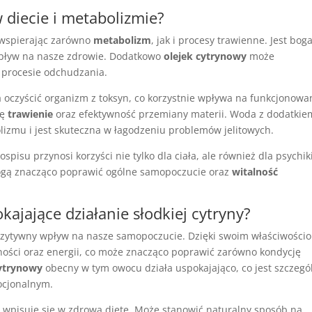
 w diecie i metabolizmie?
, wspierając zarówno
metabolizm
, jak i procesy trawienne. Jest bog
pływ na nasze zdrowie. Dodatkowo
olejek cytrynowy
może
 procesie odchudzania.
 oczyścić organizm z toksyn, co korzystnie wpływa na funkcjonowa
ię
trawienie
oraz efektywność przemiany materii. Woda z dodatkie
olizmu i jest skuteczna w łagodzeniu problemów jelitowych.
pisu przynosi korzyści nie tylko dla ciała, ale również dla psychiki
mogą znacząco poprawić ogólne samopoczucie oraz
witalność
okajające działanie słodkiej cytryny?
ozytywny wpływ na nasze samopoczucie. Dzięki swoim właściwości
ości oraz energii, co może znacząco poprawić zarówno kondycję
cytrynowy
obecny w tym owocu działa uspokajająco, co jest szczegó
ocjonalnym.
 wpisuje się w zdrową dietę. Może stanowić naturalny sposób na