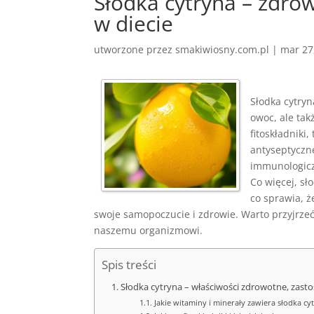
Słodka cytryna – zdro
w diecie
utworzone przez
smakiwiosny.com.pl
|
mar 27
Słodka cytry
owoc, ale ta
fitoskładniki
antyseptyczne
immunologicz
Co więcej, sł
co sprawia, 
swoje samopoczucie i zdrowie. Warto przyjrzeć
naszemu organizmowi.
Spis treści
Słodka cytryna – właściwości zdrowotne, zast
Jakie witaminy i minerały zawiera słodka cy