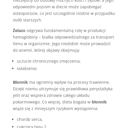
niezbędny do budowy mocnych kości i zębów, a jego
odpowiedni poziom w diecie może zapobiegać
osteoporozie, co jest szczególnie istotne w przypadku
osób starszych.
Żelazo
odgrywa fundamentalną rolę w produkcji
hemoglobiny – białka odpowiedzialnego za transport
tlenu w organizmie. Jego niedobór może prowadzić
do anemii, której objawy obejmują:
uczucie chronicznego zmęczenia,
osłabienie.
Błonnik
ma ogromny wpływ na procesy trawienne.
Dzięki niemu utrzymuje się prawidłowa perystaltyka
jelit oraz wspiera zdrowie całego układu
pokarmowego. Co więcej, dieta bogata w
błonnik
wiąże się z mniejszym ryzykiem wystąpienia:
chorób serca,
cukrzycy typu 2.