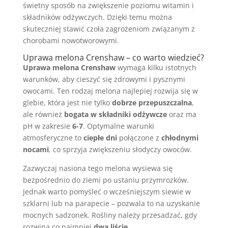
świetny sposób na zwiększenie poziomu witamin i
składników odżywczych. Dzięki temu można
skuteczniej stawić czoła zagrożeniom związanym z
chorobami nowotworowymi.
Uprawa melona Crenshaw – co warto wiedzieć?
Uprawa melona Crenshaw
wymaga kilku istotnych
warunków, aby cieszyć się zdrowymi i pysznymi
owocami. Ten rodzaj melona najlepiej rozwija się w
glebie, która jest nie tylko
dobrze przepuszczalna
,
ale również
bogata w składniki odżywcze
oraz ma
pH w zakresie
6-7
. Optymalne warunki
atmosferyczne to
ciepłe dni
połączone z
chłodnymi
nocami
, co sprzyja zwiększeniu słodyczy owoców.
Zazwyczaj nasiona tego melona wysiewa się
bezpośrednio do ziemi po ustaniu przymrozków.
Jednak warto pomyśleć o wcześniejszym siewie w
szklarni lub na parapecie – pozwala to na uzyskanie
mocnych sadzonek. Rośliny należy przesadzać, gdy
rozwiną co najmniej
dwa liście
.