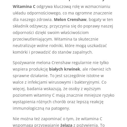
Witamina C
odgrywa kluczową rolę w wzmacnianiu
układu odpornościowego, co ma ogromne znaczenie
dla naszego zdrowia.
Melon Crenshaw
, bogaty w ten
składnik odżywczy, przyczynia się do poprawy naszej
odporności dzięki swoim właściwościom
przeciwutleniającym. Witamina ta skutecznie
neutralizuje wolne rodniki, które mogą uszkadzać
komórki i prowadzić do stanów zapalnych.
Spożywanie melona Crenshaw regularnie nie tylko
wspiera produkcję
białych krwinek
, ale również ich
sprawne działanie. To jest szczególnie istotne w
walce z infekcjami wirusowymi i bakteryjnymi. Co
więcej, badania wskazują, że osoby z wyższym
poziomem witaminy C mają znacznie mniejsze ryzyko
wystąpienia różnych chorób oraz lepszą reakcję
immunologiczną na patogeny.
Nie można też zapominać o tym, że witamina C
wspomaga przyswajanie
żelaza
z pożywienia. To