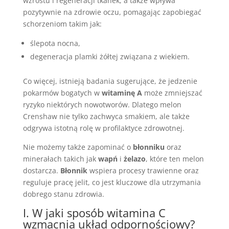
wzrostu i regeneracji tkanek, a także wpływa
pozytywnie na zdrowie oczu, pomagając zapobiegać
schorzeniom takim jak:
ślepota nocna,
degeneracja plamki żółtej związana z wiekiem.
Co więcej, istnieją badania sugerujące, że jedzenie
pokarmów bogatych w
witaminę A
może zmniejszać
ryzyko niektórych nowotworów. Dlatego melon
Crenshaw nie tylko zachwyca smakiem, ale także
odgrywa istotną rolę w profilaktyce zdrowotnej.
Nie możemy także zapominać o
błonniku
oraz
minerałach takich jak
wapń
i
żelazo
, które ten melon
dostarcza.
Błonnik
wspiera procesy trawienne oraz
reguluje pracę jelit, co jest kluczowe dla utrzymania
dobrego stanu zdrowia.
I. W jaki sposób witamina C
wzmacnia układ odpornościowy?