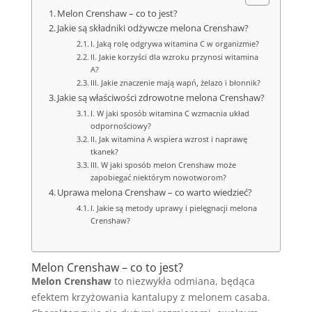
Melon Crenshaw – co to jest?
Jakie są składniki odżywcze melona Crenshaw?
I. Jaką rolę odgrywa witamina C w organizmie?
II. Jakie korzyści dla wzroku przynosi witamina
A?
III. Jakie znaczenie mają wapń, żelazo i błonnik?
Jakie są właściwości zdrowotne melona Crenshaw?
I. W jaki sposób witamina C wzmacnia układ
odpornościowy?
II. Jak witamina A wspiera wzrost i naprawę
tkanek?
III. W jaki sposób melon Crenshaw może
zapobiegać niektórym nowotworom?
Uprawa melona Crenshaw – co warto wiedzieć?
I. Jakie są metody uprawy i pielęgnacji melona
Crenshaw?
Melon Crenshaw – co to jest?
Melon Crenshaw
to niezwykła odmiana, będąca
efektem krzyżowania kantalupy z melonem casaba.