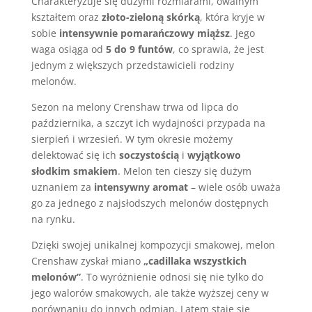
Charakteryzuje się dużymi rozmiarami, owalnym
kształtem oraz
złoto-zieloną skórką
, która kryje w
sobie
intensywnie pomarańczowy miąższ
. Jego
waga osiąga od
5 do 9 funtów
, co sprawia, że jest
jednym z większych przedstawicieli rodziny
melonów.
Sezon na melony Crenshaw trwa od lipca do
października, a szczyt ich wydajności przypada na
sierpień i wrzesień. W tym okresie możemy
delektować się ich
soczystością
i
wyjątkowo
słodkim smakiem
. Melon ten cieszy się dużym
uznaniem za
intensywny aromat
– wiele osób uważa
go za jednego z najsłodszych melonów dostępnych
na rynku.
Dzięki swojej unikalnej kompozycji smakowej, melon
Crenshaw zyskał miano
„cadillaka wszystkich
melonów”
. To wyróżnienie odnosi się nie tylko do
jego walorów smakowych, ale także wyższej ceny w
porównaniu do innych odmian. Latem staje się