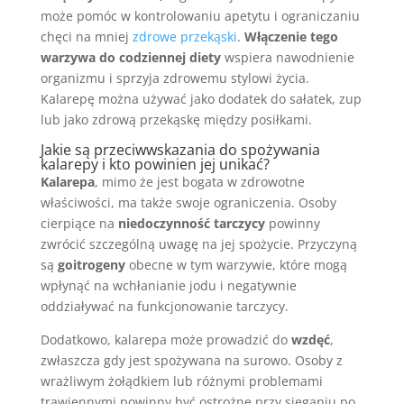
może pomóc w kontrolowaniu apetytu i ograniczaniu
chęci na mniej
zdrowe przekąski
.
Włączenie tego
warzywa do codziennej diety
wspiera nawodnienie
organizmu i sprzyja zdrowemu stylowi życia.
Kalarepę można używać jako dodatek do sałatek, zup
lub jako zdrową przekąskę między posiłkami.
Jakie są przeciwwskazania do spożywania
kalarepy i kto powinien jej unikać?
Kalarepa
, mimo że jest bogata w zdrowotne
właściwości, ma także swoje ograniczenia. Osoby
cierpiące na
niedoczynność tarczycy
powinny
zwrócić szczególną uwagę na jej spożycie. Przyczyną
są
goitrogeny
obecne w tym warzywie, które mogą
wpłynąć na wchłanianie jodu i negatywnie
oddziaływać na funkcjonowanie tarczycy.
Dodatkowo, kalarepa może prowadzić do
wzdęć
,
zwłaszcza gdy jest spożywana na surowo. Osoby z
wrażliwym żołądkiem lub różnymi problemami
trawiennymi powinny być ostrożne przy sięganiu po