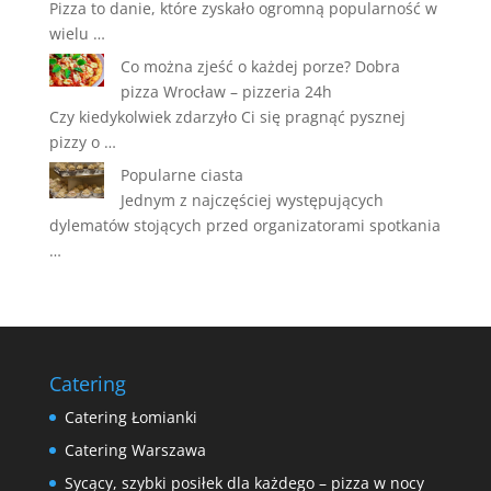
Pizza to danie, które zyskało ogromną popularność w
wielu …
Co można zjeść o każdej porze? Dobra
pizza Wrocław – pizzeria 24h
Czy kiedykolwiek zdarzyło Ci się pragnąć pysznej
pizzy o …
Popularne ciasta
Jednym z najczęściej występujących
dylematów stojących przed organizatorami spotkania
…
Catering
Catering Łomianki
Catering Warszawa
Sycący, szybki posiłek dla każdego – pizza w nocy