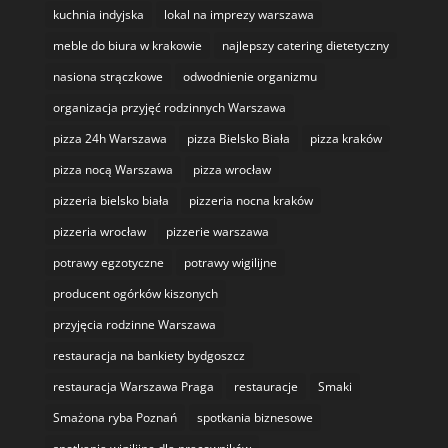
kuchnia indyjska
lokal na imprezy warszawa
meble do biura w krakowie
najlepszy catering dietetyczny
nasiona strączkowe
odwodnienie organizmu
organizacja przyjęć rodzinnych Warszawa
pizza 24h Warszawa
pizza Bielsko Biała
pizza kraków
pizza nocą Warszawa
pizza wrocław
pizzeria bielsko biała
pizzeria nocna kraków
pizzeria wrocław
pizzerie warszawa
potrawy egzotyczne
potrawy wigilijne
producent ogórków kiszonych
przyjęcia rodzinne Warszawa
restauracja na bankiety bydgoszcz
restauracja Warszawa Praga
restauracje
Smaki
Smażona ryba Poznań
spotkania biznesowe