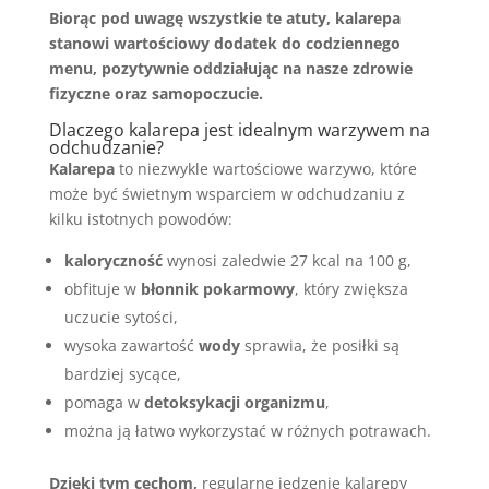
Biorąc pod uwagę wszystkie te atuty, kalarepa
stanowi wartościowy dodatek do codziennego
menu, pozytywnie oddziałując na nasze zdrowie
fizyczne oraz samopoczucie.
Dlaczego kalarepa jest idealnym warzywem na
odchudzanie?
Kalarepa
to niezwykle wartościowe warzywo, które
może być świetnym wsparciem w odchudzaniu z
kilku istotnych powodów:
kaloryczność
wynosi zaledwie 27 kcal na 100 g,
obfituje w
błonnik pokarmowy
, który zwiększa
uczucie sytości,
wysoka zawartość
wody
sprawia, że posiłki są
bardziej sycące,
pomaga w
detoksykacji organizmu
,
można ją łatwo wykorzystać w różnych potrawach.
Dzięki tym cechom,
regularne jedzenie kalarepy