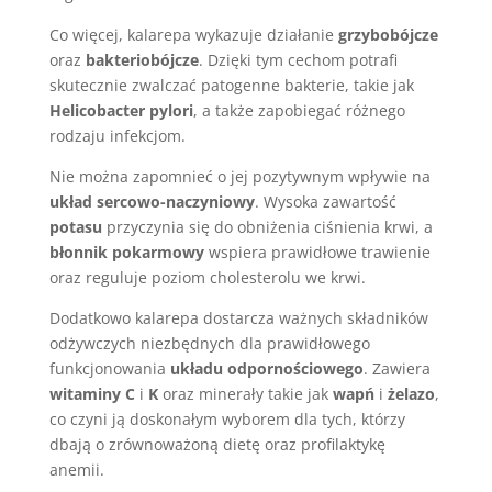
Co więcej, kalarepa wykazuje działanie
grzybobójcze
oraz
bakteriobójcze
. Dzięki tym cechom potrafi
skutecznie zwalczać patogenne bakterie, takie jak
Helicobacter pylori
, a także zapobiegać różnego
rodzaju infekcjom.
Nie można zapomnieć o jej pozytywnym wpływie na
układ sercowo-naczyniowy
. Wysoka zawartość
potasu
przyczynia się do obniżenia ciśnienia krwi, a
błonnik pokarmowy
wspiera prawidłowe trawienie
oraz reguluje poziom cholesterolu we krwi.
Dodatkowo kalarepa dostarcza ważnych składników
odżywczych niezbędnych dla prawidłowego
funkcjonowania
układu odpornościowego
. Zawiera
witaminy C
i
K
oraz minerały takie jak
wapń
i
żelazo
,
co czyni ją doskonałym wyborem dla tych, którzy
dbają o zrównoważoną dietę oraz profilaktykę
anemii.