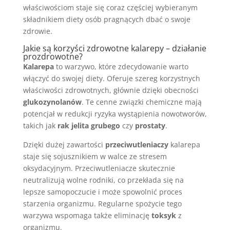
właściwościom staje się coraz częściej wybieranym
składnikiem diety osób pragnących dbać o swoje
zdrowie.
Jakie są korzyści zdrowotne kalarepy – działanie
prozdrowotne?
Kalarepa
to warzywo, które zdecydowanie warto
włączyć do swojej diety. Oferuje szereg korzystnych
właściwości zdrowotnych, głównie dzięki obecności
glukozynolanów
. Te cenne związki chemiczne mają
potencjał w redukcji ryzyka wystąpienia nowotworów,
takich jak
rak jelita grubego
czy
prostaty
.
Dzięki dużej zawartości
przeciwutleniaczy
kalarepa
staje się sojusznikiem w walce ze stresem
oksydacyjnym. Przeciwutleniacze skutecznie
neutralizują wolne rodniki, co przekłada się na
lepsze samopoczucie i może spowolnić proces
starzenia organizmu. Regularne spożycie tego
warzywa wspomaga także eliminację
toksyk
z
organizmu.