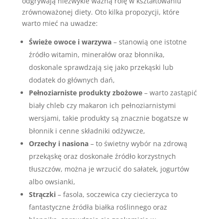
odgrywają niezwykle ważną rolę w kształtowaniu
zrównoważonej diety. Oto kilka propozycji, które
warto mieć na uwadze:
Świeże owoce i warzywa
– stanowią one istotne
źródło witamin, minerałów oraz błonnika,
doskonale sprawdzają się jako przekąski lub
dodatek do głównych dań,
Pełnoziarniste produkty zbożowe
– warto zastąpić
biały chleb czy makaron ich pełnoziarnistymi
wersjami, takie produkty są znacznie bogatsze w
błonnik i cenne składniki odżywcze,
Orzechy i nasiona
– to świetny wybór na zdrową
przekąskę oraz doskonałe źródło korzystnych
tłuszczów, można je wrzucić do sałatek, jogurtów
albo owsianki,
Strączki
– fasola, soczewica czy ciecierzyca to
fantastyczne źródła białka roślinnego oraz