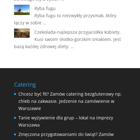
Ryba fugu
Ryba fugu to niezwykły przysmak, który
łączy w sobie …
Czekolada-najlepsza przyjaciółka kobiety.
Kusi swoim słodko-gorzkim smakiem. Jest
bazą każdej zdrowej diety. …
Catering
Chcesz być fit? Zamów catering bezglutenowy np.
chleb na zakwasie. Jedzenie na zamówienie w
Warszawie
Tanie wyżywienie dla grup – lokal na imprezy
Warszawa
Zmęczona przygotowaniami do świąt? Zamów