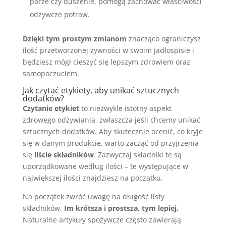
parze czy duszenie, pomogą zachować właściwości
odżywcze potraw.
Dzięki tym prostym zmianom
znacząco ograniczysz
ilość przetworzonej żywności w swoim jadłospisie i
będziesz mógł cieszyć się lepszym zdrowiem oraz
samopoczuciem.
Jak czytać etykiety, aby unikać sztucznych
dodatków?
Czytanie etykiet
to niezwykle istotny aspekt
zdrowego odżywiania, zwłaszcza jeśli chcemy unikać
sztucznych dodatków. Aby skutecznie ocenić, co kryje
się w danym produkcie, warto zacząć od przyjrzenia
się
liście składników
. Zazwyczaj składniki te są
uporządkowane według ilości – te występujące w
największej ilości znajdziesz na początku.
Na początek zwróć uwagę na długość listy
składników.
Im krótsza i prostsza, tym lepiej.
Naturalne artykuły spożywcze często zawierają