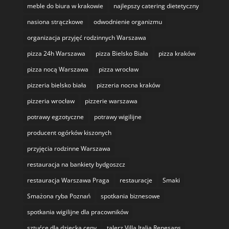
meble do biura w krakowie
najlepszy catering dietetyczny
nasiona strączkowe
odwodnienie organizmu
organizacja przyjęć rodzinnych Warszawa
pizza 24h Warszawa
pizza Bielsko Biała
pizza kraków
pizza nocą Warszawa
pizza wrocław
pizzeria bielsko biała
pizzeria nocna kraków
pizzeria wrocław
pizzerie warszawa
potrawy egzotyczne
potrawy wigilijne
producent ogórków kiszonych
przyjęcia rodzinne Warszawa
restauracja na bankiety bydgoszcz
restauracja Warszawa Praga
restauracje
Smaki
Smażona ryba Poznań
spotkania biznesowe
spotkania wigilijne dla pracowników
sztućce dla dziecka ceny
talerz Villa Italia Renesans