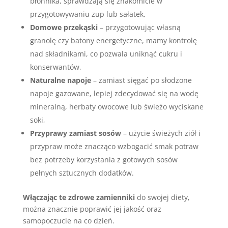
błonnika, sprawdzają się znakomicie w
przygotowywaniu zup lub sałatek,
Domowe przekąski
– przygotowując własną
granolę czy batony energetyczne, mamy kontrolę
nad składnikami, co pozwala uniknąć cukru i
konserwantów,
Naturalne napoje
– zamiast sięgać po słodzone
napoje gazowane, lepiej zdecydować się na wodę
mineralną, herbaty owocowe lub świeżo wyciskane
soki,
Przyprawy zamiast sosów
– użycie świeżych ziół i
przypraw może znacząco wzbogacić smak potraw
bez potrzeby korzystania z gotowych sosów
pełnych sztucznych dodatków.
Włączając te zdrowe zamienniki
do swojej diety,
można znacznie poprawić jej jakość oraz
samopoczucie na co dzień.