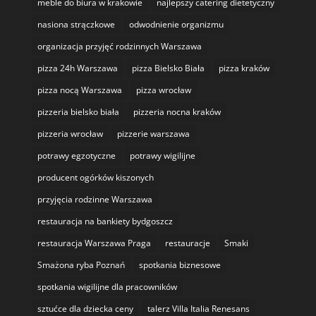
meble do biura w krakowie
najlepszy catering dietetyczny
nasiona strączkowe
odwodnienie organizmu
organizacja przyjęć rodzinnych Warszawa
pizza 24h Warszawa
pizza Bielsko Biała
pizza kraków
pizza nocą Warszawa
pizza wrocław
pizzeria bielsko biała
pizzeria nocna kraków
pizzeria wrocław
pizzerie warszawa
potrawy egzotyczne
potrawy wigilijne
producent ogórków kiszonych
przyjęcia rodzinne Warszawa
restauracja na bankiety bydgoszcz
restauracja Warszawa Praga
restauracje
Smaki
Smażona ryba Poznań
spotkania biznesowe
spotkania wigilijne dla pracowników
sztućce dla dziecka ceny
talerz Villa Italia Renesans