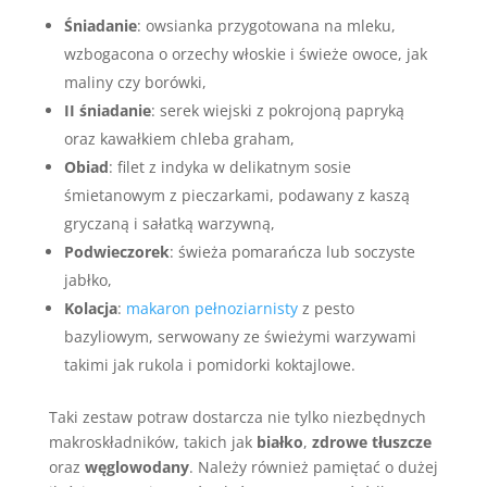
Śniadanie
: owsianka przygotowana na mleku,
wzbogacona o orzechy włoskie i świeże owoce, jak
maliny czy borówki,
II śniadanie
: serek wiejski z pokrojoną papryką
oraz kawałkiem chleba graham,
Obiad
: filet z indyka w delikatnym sosie
śmietanowym z pieczarkami, podawany z kaszą
gryczaną i sałatką warzywną,
Podwieczorek
: świeża pomarańcza lub soczyste
jabłko,
Kolacja
:
makaron pełnoziarnisty
z pesto
bazyliowym, serwowany ze świeżymi warzywami
takimi jak rukola i pomidorki koktajlowe.
Taki zestaw potraw dostarcza nie tylko niezbędnych
makroskładników, takich jak
białko
,
zdrowe tłuszcze
oraz
węglowodany
. Należy również pamiętać o dużej