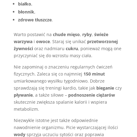
białko
,
błonnik
,
zdrowe tłuszcze
.
Warto postawić na
chude mięso
,
ryby
,
świeże
warzywa
i
owoce
. Staraj się unikać
przetworzonej
żywności
oraz nadmiaru
cukru
, ponieważ mogą one
przyczyniać się do wzrostu masy ciała.
Nie zapominaj o znaczeniu regularnych ćwiczeń
fizycznych. Zaleca się co najmniej
150 minut
umiarkowanego wysiłku tygodniowo. Dobrze
sprawdzają się treningi kardio, takie jak
bieganie
czy
pływanie
, a także siłowe –
podnoszenie ciężarów
skutecznie zwiększa spalanie kalorii i wspiera
metabolizm.
Niezwykle istotne jest także odpowiednie
nawodnienie organizmu. Picie wystarczającej ilości
wody
sprzyja uczuciu sytości oraz poprawia